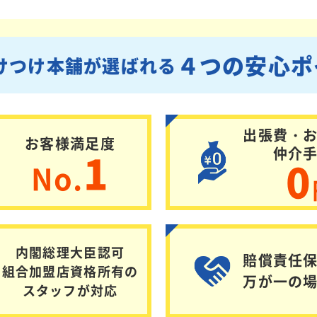
４つの安心ポ
けつけ本舗が選ばれる
出張費・
お客様満足度
1
仲介
0
No.
内閣総理大臣認可
賠償責任
組合加盟店資格所有の
万が一の
スタッフが対応