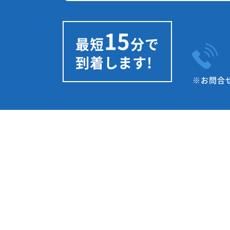
15
最短
分
で
到着します!
※お問合