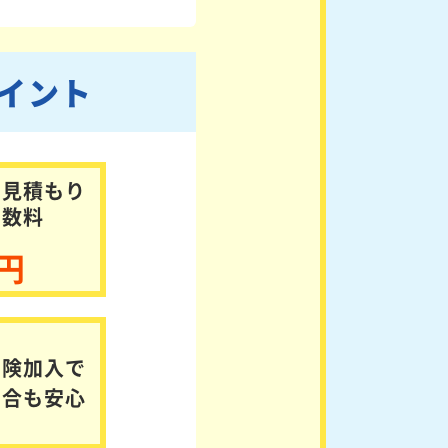
イント
お見積もり
手数料
円
保険加入で
場合も安心