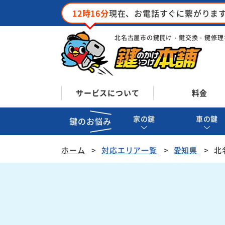
12時16分
現在、お電話すぐに繋がりま
北名古屋市の鍵開け・鍵交換・鍵修理
サービスについて
料金
家の鍵
車の鍵
鍵のお悩み
ホーム
対応エリア一覧
愛知県
北