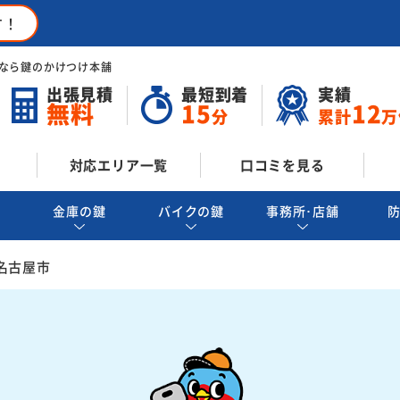
す！
なら鍵のかけつけ本舗
出張見積
最短到着
実績
無料
15
12
分
累計
万
対応エリア一覧
口コミを見る
金庫の鍵
バイクの鍵
事務所･店舗
名古屋市