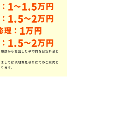
1
1.5
万円
：
～
1.5
2
万円
：
～
1
万円
修理：
1.5
2
万円
：
～
の履歴から算出した平均的な目安料金と
きましては現地お見積りにてのご案内と
おります。