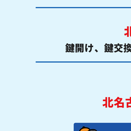
鍵開け、鍵交
北名