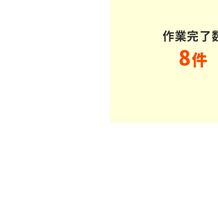
作業完了
8
件