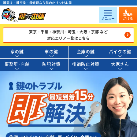
鍵開け・鍵交換・鍵修理なら鍵のかけつけ本舗
電話を
メニュー
かける
東京・千葉・神奈川・埼玉・大阪・京都 など
対応エリア一覧はこちら
家の鍵
車の鍵
金庫の鍵
バイクの鍵
事務所･店舗
防犯対策
徘徊防止対策
大家さん