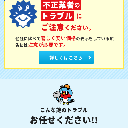
不正業者
の
トラブル
に
ご注意
ください。
著しく安い価格
他社に⽐べて
の表⽰を
している広
注意が必要です。
告には
詳しくはこちら
こんな鍵のトラブル
お任せください!!