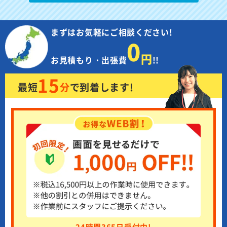
まずはお気軽にご相談ください!
0
円
お見積もり・出張費
!!
15
最短
分
で
到着します!
24時間365日受付中!