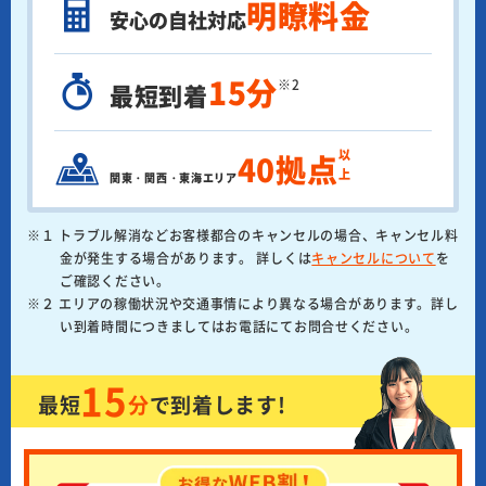
明瞭料金
安心の自社対応
15分
※2
最短到着
以上
40拠点
関東・関西・東海エリア
※１ トラブル解消などお客様都合のキャンセルの場合、キャンセル料
金が発生する場合があります。 詳しくは
キャンセルについて
を
ご確認ください。
※２ エリアの稼働状況や交通事情により異なる場合があります。詳し
い到着時間につきましてはお電話にてお問合せください。
15
最短
分
で
到着します!