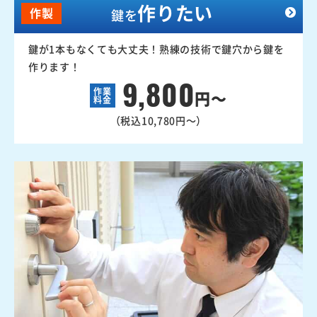
作りたい
作製
鍵を
鍵が1本もなくても大丈夫！熟練の技術で鍵穴から鍵を
作ります！
9,800
作業
円～
料金
（税込10,780円～）