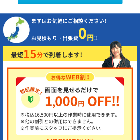
まずはお気軽にご相談ください!
0
円
お見積もり・出張費
!!
15
最短
分
で
到着します!