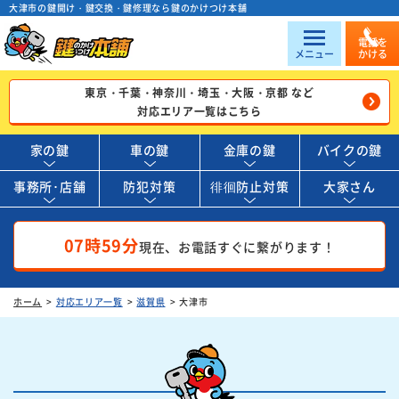
大津市の鍵開け・鍵交換・鍵修理なら鍵のかけつけ本舗
電話を
メニュー
かける
東京・千葉・神奈川・埼玉・大阪・京都 など
対応エリア一覧はこちら
家の鍵
車の鍵
金庫の鍵
バイクの鍵
事務所･店舗
防犯対策
徘徊防止対策
大家さん
07時59分
現在、お電話すぐに繋がります！
ホーム
対応エリア一覧
滋賀県
大津市