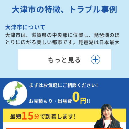
大津市の特徴、トラブル事例
大津市について
大津市は、滋賀県の中央部に位置し、琵琶湖のほ
とりに広がる美しい都市です。琵琶湖は日本最大
の淡水湖であり、大津市はその湖畔に位置し、ボ
ートやカヌー、釣りなどのアウトドアアクティビ
ティが楽しめることから、多くの観光客で賑わっ
ています。
琵琶湖で獲れる新鮮な魚介類や、滋賀県産のお茶
が名産品として有名で、地元の食材を使用した美
まずはお気軽にご相談ください!
0
食のレストランや屋台も市内に多くあり、食文化
円
も楽しむことができます。
お見積もり・出張費
!!
15
最短
分
で
到着します!