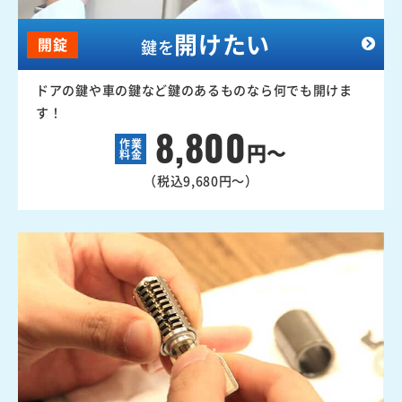
開けたい
開錠
鍵を
ドアの鍵や車の鍵など鍵のあるものなら何でも開けま
す！
8,800
作業
円～
料金
（税込9,680円～）