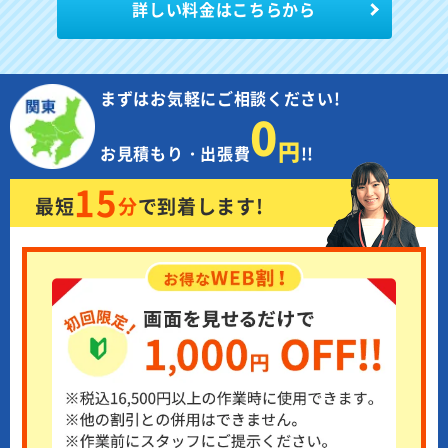
詳しい料金はこちらから
まずはお気軽にご相談ください!
0
円
お見積もり・出張費
!!
15
最短
分
で
到着します!