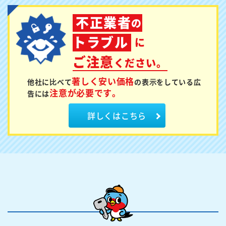
不正業者
の
トラブル
に
ご注意
ください。
著しく安い価格
他社に⽐べて
の表⽰を
している広
注意が必要です。
告には
詳しくはこちら