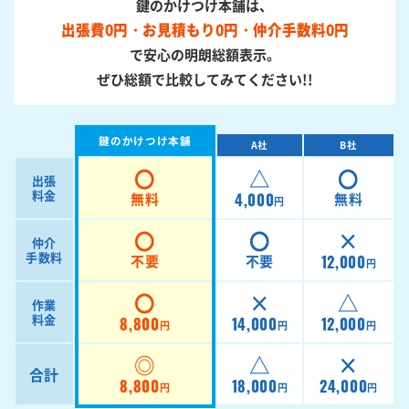
鍵のかけつけ本舗は、
出張費0円・お見積もり0円・仲介手数料0円
で安心の明朗総額表示。
ぜひ総額で比較してみてください!!
鍵のかけつけ本舗
A社
B社
〇
△
〇
出張
料金
4,000
無料
無料
円
〇
〇
×
仲介
手数料
12,000
不要
不要
円
〇
×
△
作業
料金
8,800
14,000
12,000
円
円
円
◎
△
×
合計
8,800
18,000
24,000
円
円
円