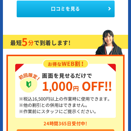
口コミを見る
5
最短
分
で
到着します!
24時間365日受付中!