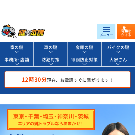
電話を
メニュー
かける
家の鍵
車の鍵
金庫の鍵
バイクの鍵
事務所･店舗
防犯対策
徘徊防止対策
大家さん
12時30分
現在、お電話すぐに繋がります！