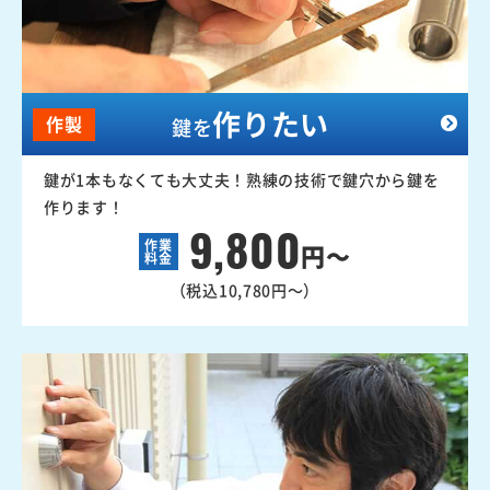
作りたい
作製
鍵を
鍵が1本もなくても大丈夫！熟練の技術で鍵穴から鍵を
作ります！
9,800
作業
円～
料金
（税込10,780円～）