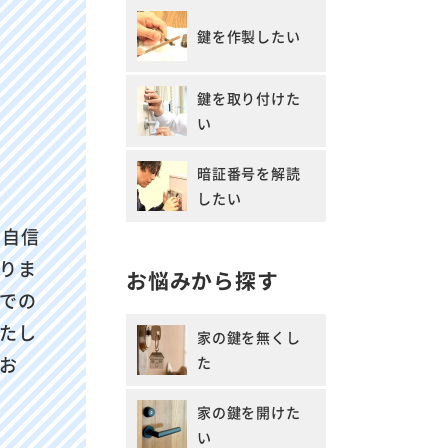
鍵を作製したい
鍵を取り付けた
い
暗証番号を解読
したい
に自信
りま
お悩みから探す
での
たし
家の鍵を無くし
お
た
家の鍵を開けた
い