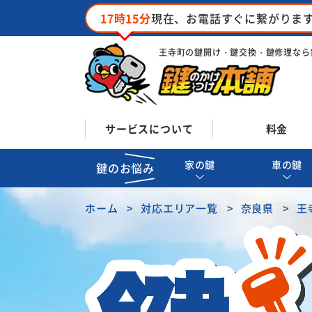
17時15分
現在、お電話すぐに繋がりま
王寺町の鍵開け・鍵交換・鍵修理なら
サービスについて
料金
家の鍵
車の鍵
鍵のお悩み
ホーム
対応エリア一覧
奈良県
王