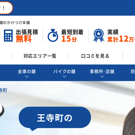
す！
鍵のかけつけ本舗
出張見積
最短到着
実績
無料
15
12
分
累計
万
対応エリア一覧
口コミを見る
金庫の鍵
バイクの鍵
事務所･店舗
寺町
王寺町の