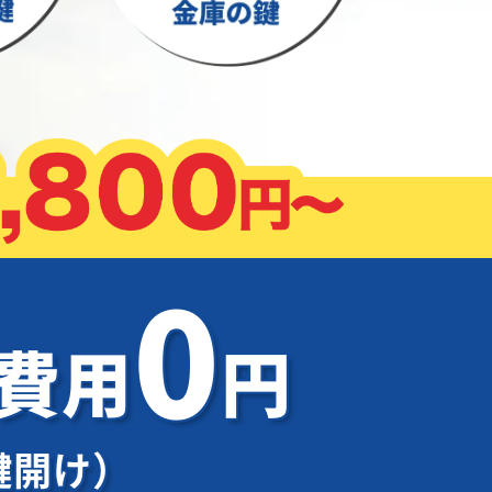
0
加費用
円
鍵開け）