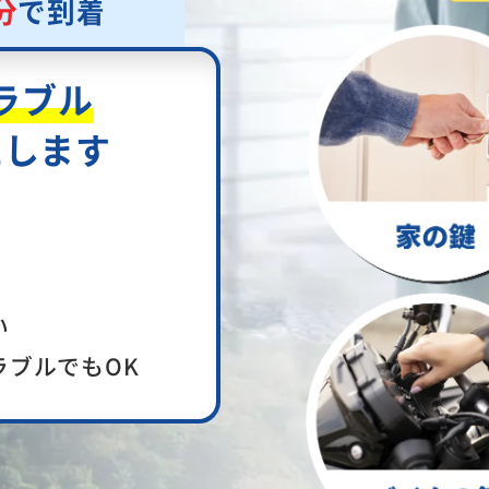
分
で到着
ラブル
たします
い
ラブルでもOK