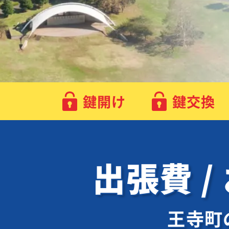
鍵開け
鍵交換
出張費 /
王寺町