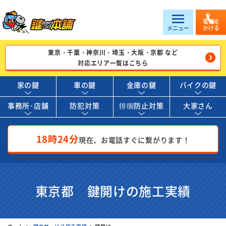
電話を
メニュー
かける
東京・千葉・神奈川・埼玉・大阪・京都 など
対応エリア一覧はこちら
家の鍵
車の鍵
金庫の鍵
バイクの鍵
事務所･店舗
防犯対策
徘徊防止対策
大家さん
18時24分
現在、お電話すぐに繋がります！
東京都 鍵開けの施工実績