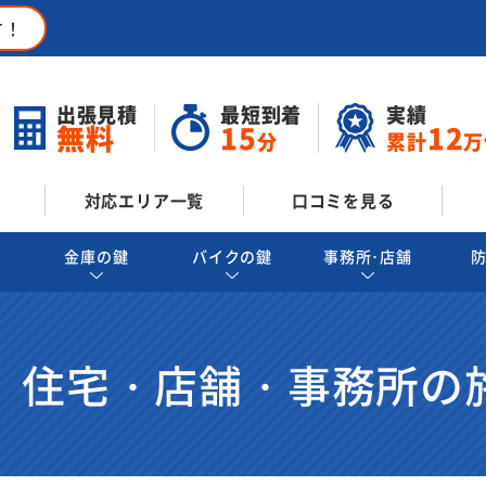
す！
出張見積
最短到着
実績
無料
15
12
分
累計
万
対応エリア一覧
口コミを見る
金庫の鍵
バイクの鍵
事務所･店舗
 住宅・店舗・事務所の