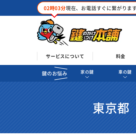
02時03分
現在、お電話すぐに繋がりま
サービスについて
料金
家の鍵
車の鍵
鍵のお悩み
東京都