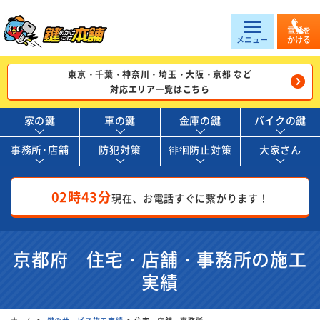
電話を
メニュー
かける
東京・千葉・神奈川・埼玉・大阪・京都 など
対応エリア一覧はこちら
家の鍵
車の鍵
金庫の鍵
バイクの鍵
事務所･店舗
防犯対策
徘徊防止対策
大家さん
02時43分
現在、お電話すぐに繋がります！
京都府 住宅・店舗・事務所の施工
実績