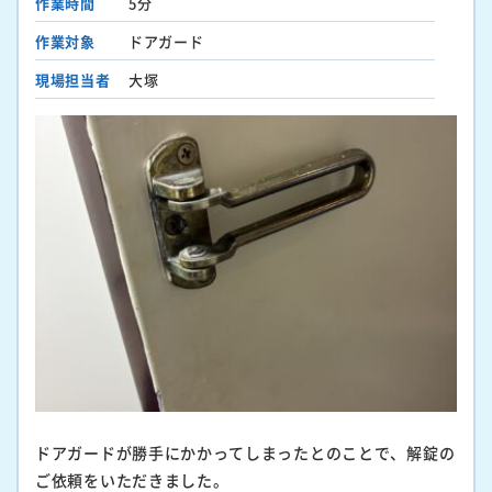
作業時間
5分
作業対象
ドアガード
現場担当者
大塚
ドアガードが勝手にかかってしまったとのことで、解錠の
ご依頼をいただきました。