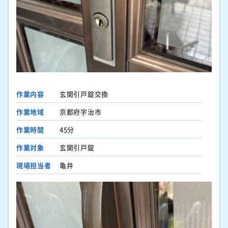
作業内容
玄関引戸錠交換
作業地域
京都府宇治市
作業時間
45分
作業対象
玄関引戸錠
現場担当者
亀井