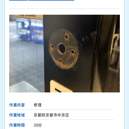
作業内容
修理
作業地域
京都府京都市中京区
作業時間
30分