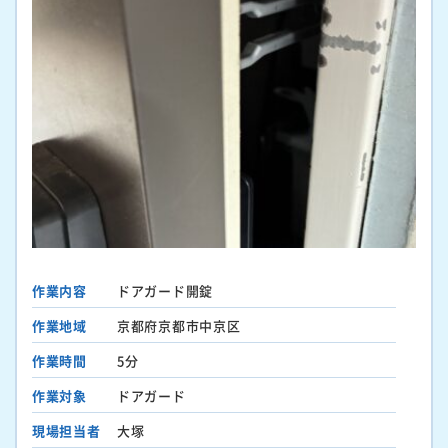
作業内容
ドアガード開錠
作業地域
京都府京都市中京区
作業時間
5分
作業対象
ドアガード
現場担当者
大塚