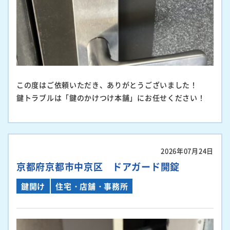
この度はご依頼いただき、ありがとうございました！
鍵トラブルは「鍵のかけつけ本舗」にお任せください！
2026年07月24日
京都府京都市中京区 ドアガード開錠
鍵開け
住宅・店舗・事務所