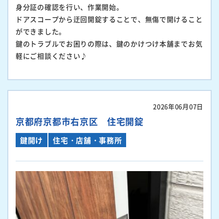
身分証の確認を行い、作業開始。
ドアスコープから迂回開錠することで、無傷で開けること
ができました。
鍵のトラブルでお困りの際は、鍵のかけつけ本舗までお気
軽にご相談ください♪
2026年06月07日
京都府京都市右京区 住宅開錠
鍵開け
住宅・店舗・事務所