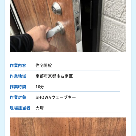
作業内容
住宅開錠
作業地域
京都府京都市右京区
作業時間
10分
作業対象
SHOWAウェーブキー
現場担当者
大塚