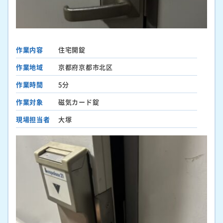
作業内容
住宅開錠
作業地域
京都府京都市北区
作業時間
5分
作業対象
磁気カード錠
現場担当者
大塚