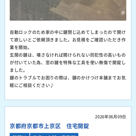
自動ロックのため家の中に鍵閉じ込めてしまったので開け
て欲しいとご依頼頂きました。お見積をご確認いただき作
業を開始。
玄関の鍵は、壊さなければ開けられない防犯性の高いもの
が付いていた為、窓の鍵を特殊な工具を使い無傷で開錠し
ました。
鍵のトラブルでお困りの際は、鍵のかけつけ本舗までお気
軽にご相談ください♪
2026年06月09日
京都府京都市上京区 住宅開錠