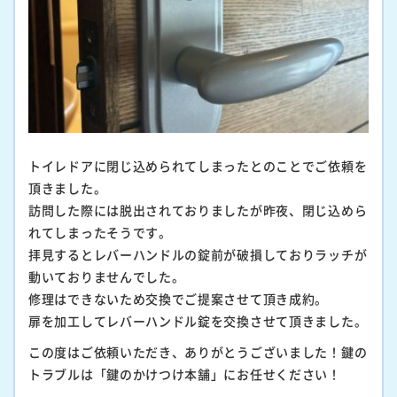
トイレドアに閉じ込められてしまったとのことでご依頼を
頂きました。
訪問した際には脱出されておりましたが昨夜、閉じ込めら
れてしまったそうです。
拝見するとレバーハンドルの錠前が破損しておりラッチが
動いておりませんでした。
修理はできないため交換でご提案させて頂き成約。
扉を加工してレバーハンドル錠を交換させて頂きました。
この度はご依頼いただき、ありがとうございました！鍵の
トラブルは「鍵のかけつけ本舗」にお任せください！