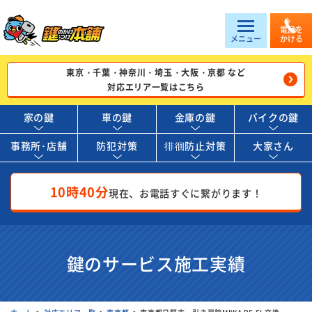
電話を
メニュー
かける
東京・千葉・神奈川・埼玉・大阪・京都 など
対応エリア一覧はこちら
家の鍵
車の鍵
金庫の鍵
バイクの鍵
事務所･店舗
防犯対策
徘徊防止対策
大家さん
10時40分
現在、お電話すぐに繋がります！
鍵のサービス施工実績