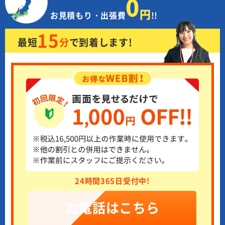
0
円
お見積もり・出張費
!!
15
最短
分
で
到着します!
24時間365日受付中!
お電話はこちら