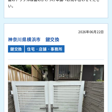
い。
2026年06月22日
神奈川県横浜市 鍵交換
鍵交換
住宅・店舗・事務所