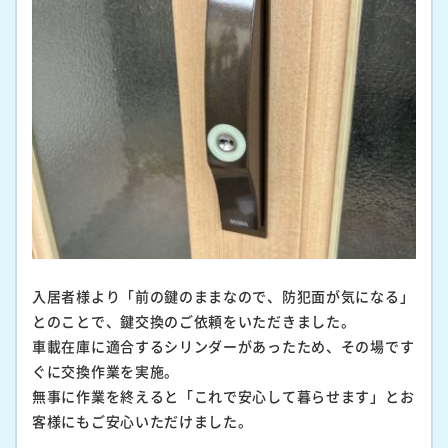
入居者様より「前の鍵のままなので、防犯面が気になる」
とのことで、鍵交換のご依頼をいただきました。
車載在庫に適合するシリンダーがあったため、その場です
ぐに交換作業を実施。
無事に作業を終えると「これで安心して暮らせます」とお
客様にもご安心いただけました。