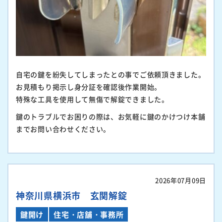
自宅の鍵を紛失してしまったとの事でご依頼頂きました。
お見積もり掲示し身分証を確認後作業開始。
特殊な工具を使用して無傷で解錠できました。
鍵のトラブルでお困りの際は、お気軽に鍵のかけつけ本舗
までお問い合わせください。
2026年07月09日
神奈川県横浜市 玄関解錠
鍵開け
住宅・店舗・事務所