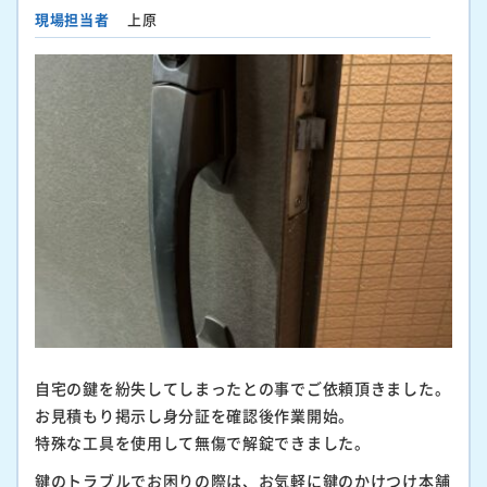
現場担当者
上原
自宅の鍵を紛失してしまったとの事でご依頼頂きました。
お見積もり掲示し身分証を確認後作業開始。
特殊な工具を使用して無傷で解錠できました。
鍵のトラブルでお困りの際は、お気軽に鍵のかけつけ本舗