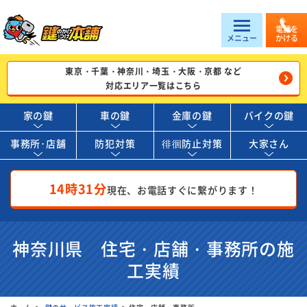
電話を
メニュー
かける
東京・千葉・神奈川・埼玉・大阪・京都 など
対応エリア一覧はこちら
家の鍵
車の鍵
金庫の鍵
バイクの鍵
事務所･店舗
防犯対策
徘徊防止対策
大家さん
14時31分
現在、お電話すぐに繋がります！
神奈川県 住宅・店舗・事務所の施
工実績