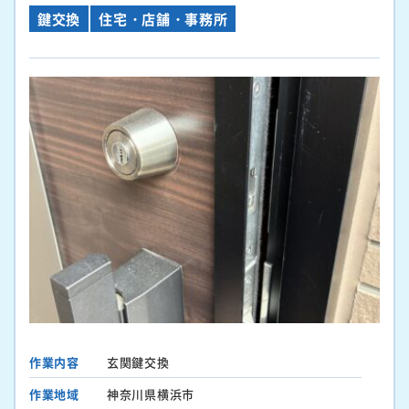
鍵交換
住宅・店舗・事務所
作業内容
玄関鍵交換
作業地域
神奈川県横浜市