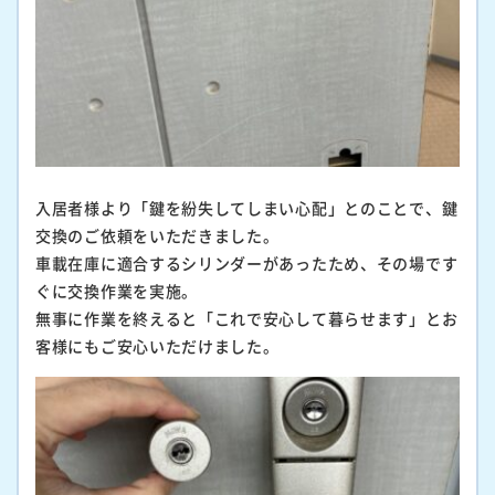
入居者様より「鍵を紛失してしまい心配」とのことで、鍵
交換のご依頼をいただきました。
車載在庫に適合するシリンダーがあったため、その場です
ぐに交換作業を実施。
無事に作業を終えると「これで安心して暮らせます」とお
客様にもご安心いただけました。