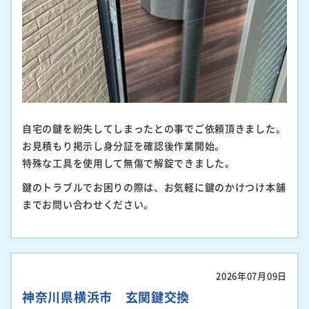
自宅の鍵を紛失してしまったとの事でご依頼頂きました。
お見積もり掲示し身分証を確認後作業開始。
特殊な工具を使用して無傷で解錠できました。
鍵のトラブルでお困りの際は、お気軽に鍵のかけつけ本舗
までお問い合わせください。
2026年07月09日
神奈川県横浜市 玄関鍵交換