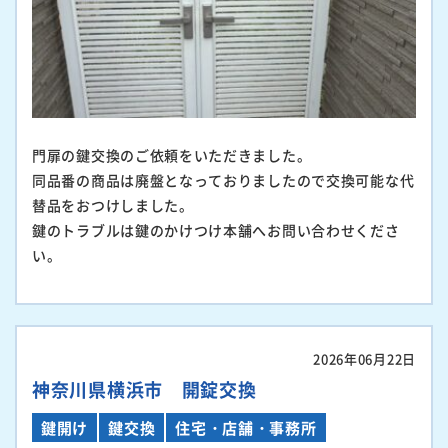
門扉の鍵交換のご依頼をいただきました。
同品番の商品は廃盤となっておりましたので交換可能な代
替品をおつけしました。
鍵のトラブルは鍵のかけつけ本舗へお問い合わせくださ
い。
2026年06月22日
神奈川県横浜市 開錠交換
鍵開け
鍵交換
住宅・店舗・事務所