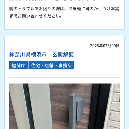
鍵のトラブルでお困りの際は、お気軽に鍵のかけつけ本舗
までお問い合わせください。
2026年07月09日
神奈川県横浜市 玄関解錠
鍵開け
住宅・店舗・事務所