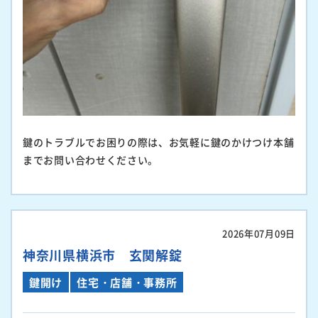
鍵のトラブルでお困りの際は、お気軽に鍵のかけつけ本舗
までお問い合わせください。
2026年07月09日
神奈川県横浜市 玄関解錠
鍵開け
住宅・店舗・事務所