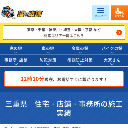
電話を
メニュー
かける
東京・千葉・神奈川・埼玉・大阪・京都 など
対応エリア一覧はこちら
家の鍵
車の鍵
金庫の鍵
バイクの鍵
事務所･店舗
防犯対策
徘徊防止対策
大家さん
22時10分
現在、お電話すぐに繋がります！
三重県 住宅・店舗・事務所の施工
実績