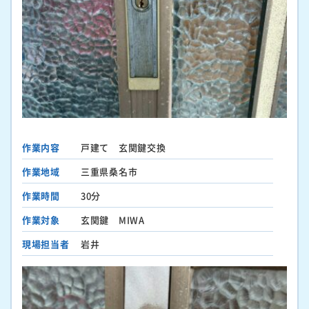
作業内容
戸建て 玄関鍵交換
作業地域
三重県桑名市
作業時間
30分
作業対象
玄関鍵 MIWA
現場担当者
岩井