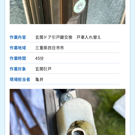
作業内容
玄関ドア引戸鍵交換 戸車入れ替え
作業地域
三重県四日市市
作業時間
45分
作業対象
玄関引戸
現場担当者
亀井