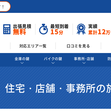
す！
出張見積
最短到着
実績
無料
15
12
分
累計
万
対応エリア一覧
口コミを見る
金庫の鍵
バイクの鍵
事務所･店舗
 住宅・店舗・事務所の