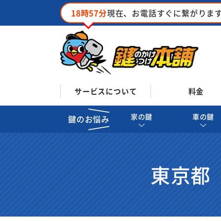
18時57分
現在、お電話すぐに繋がりま
サービスについて
料金
家の鍵
車の鍵
鍵のお悩み
東京都