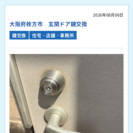
2026年08月06日
大阪府枚方市 玄関ドア鍵交換
鍵交換
住宅・店舗・事務所