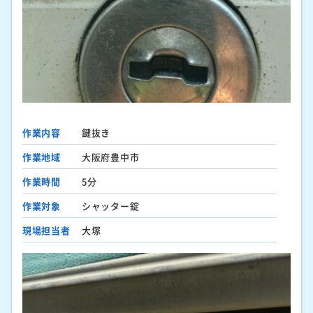
作業内容
鍵抜き
作業地域
大阪府豊中市
作業時間
5分
作業対象
シャッター錠
現場担当者
大塚