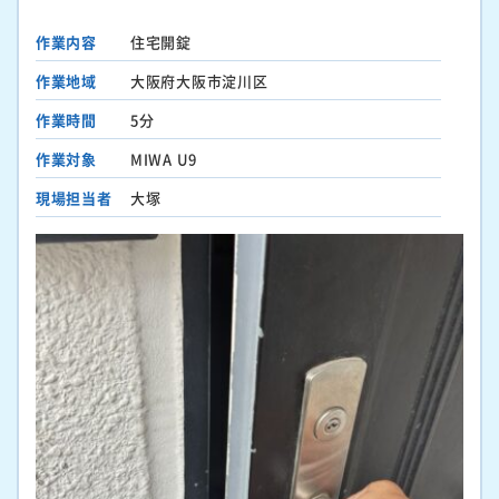
作業内容
住宅開錠
作業地域
大阪府大阪市淀川区
作業時間
5分
作業対象
MIWA U9
現場担当者
大塚