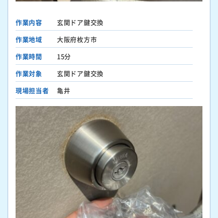
作業内容
玄関ドア鍵交換
作業地域
大阪府枚方市
作業時間
15分
作業対象
玄関ドア鍵交換
現場担当者
亀井