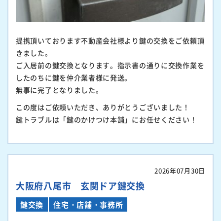
提携頂いております不動産会社様より鍵の交換をご依頼頂
きました。
ご入居前の鍵交換となります。指示書の通りに交換作業を
したのちに鍵を仲介業者様に発送。
無事に完了となりました。
この度はご依頼いただき、ありがとうございました！
鍵トラブルは「鍵のかけつけ本舗」にお任せください！
2026年07月30日
大阪府八尾市 玄関ドア鍵交換
鍵交換
住宅・店舗・事務所