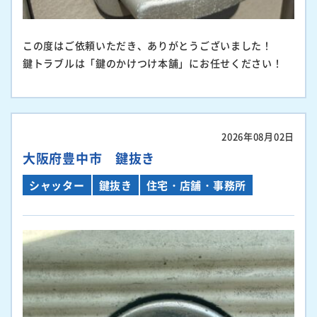
この度はご依頼いただき、ありがとうございました！
鍵トラブルは「鍵のかけつけ本舗」にお任せください！
2026年08月02日
大阪府豊中市 鍵抜き
シャッター
鍵抜き
住宅・店舗・事務所