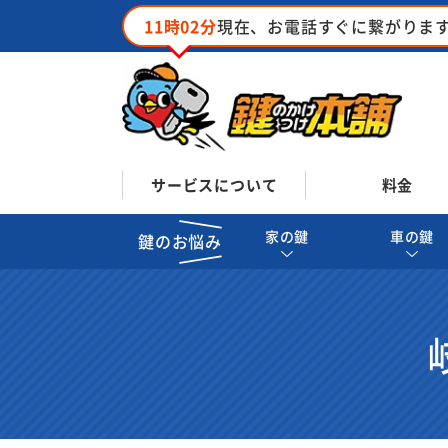
11時02分
現在、お電話すぐに繋がりま
サービスについて
料金
家の鍵
車の鍵
鍵のお悩み