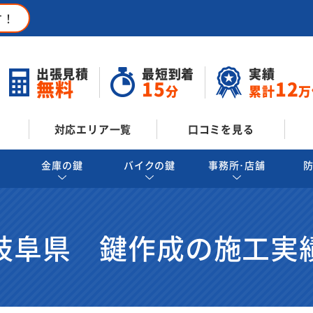
す！
出張見積
最短到着
実績
無料
15
12
分
累計
万
対応エリア一覧
口コミを見る
金庫の鍵
バイクの鍵
事務所･店舗
岐阜県 鍵作成の施工実