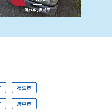
鍵作成, 自動車
市
福生市
市
府中市