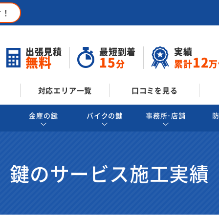
す！
出張見積
最短到着
実績
無料
15
12
分
累計
万
対応エリア一覧
口コミを見る
金庫の鍵
バイクの鍵
事務所･店舗
鍵のサービス施工実績