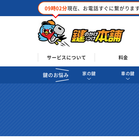
09時02分
現在、お電話すぐに繋がりま
サービスについて
料金
家の鍵
車の鍵
鍵のお悩み