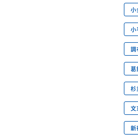
小
小
調
葛
杉
文
新