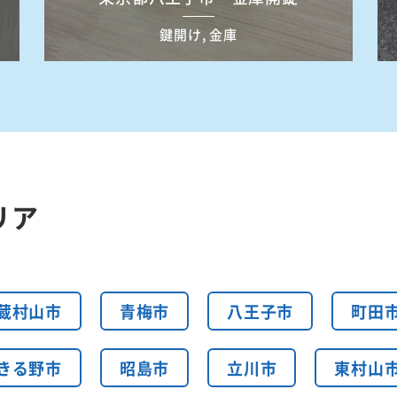
鍵開け, 金庫
リア
蔵村山市
青梅市
八王子市
町田
きる野市
昭島市
立川市
東村山