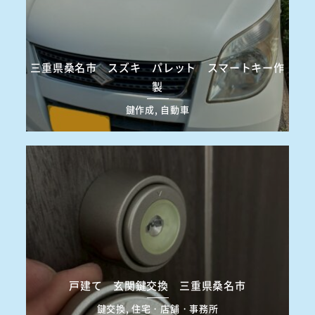
三重県桑名市 スズキ パレット スマートキー作
製
鍵作成, 自動車
戸建て 玄関鍵交換 三重県桑名市
鍵交換, 住宅・店舗・事務所