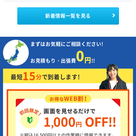
新着情報
一覧を見る
まずはお気軽にご相談ください!
0
円
お見積もり・出張費
!!
15
最短
分
で
到着します!