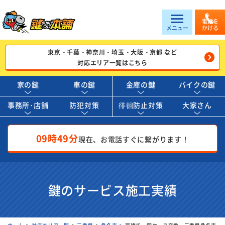
電話を
メニュー
かける
東京・千葉・神奈川・埼玉・大阪・京都 など
対応エリア一覧はこちら
家の鍵
車の鍵
金庫の鍵
バイクの鍵
事務所･店舗
防犯対策
徘徊防止対策
大家さん
09時49分
現在、お電話すぐに繋がります！
鍵のサービス施工実績