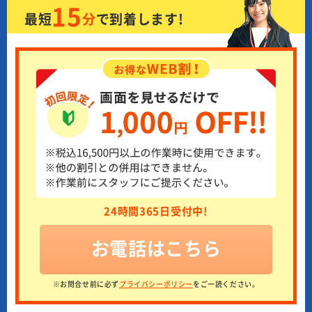
15
最短
分
で
到着します!
24時間365日受付中!
お電話はこちら
※お問合せ前に必ず
プライバシーポリシー
をご一読ください。