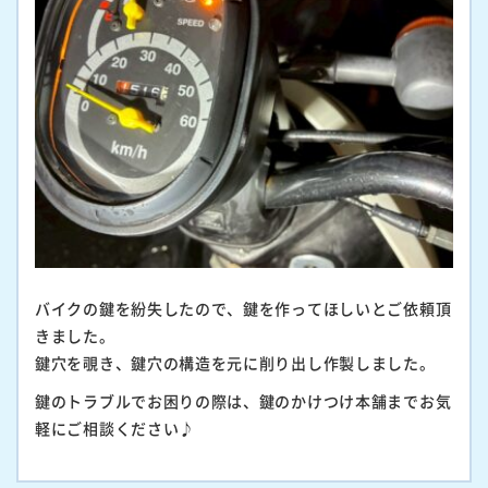
バイクの鍵を紛失したので、鍵を作ってほしいとご依頼頂
きました。
鍵穴を覗き、鍵穴の構造を元に削り出し作製しました。
鍵のトラブルでお困りの際は、鍵のかけつけ本舗までお気
軽にご相談ください♪