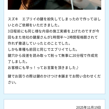
スズキ エブリイの鍵を紛失してしまったので作ってほし
いとのご依頼をいただきました。
3日程前にも同じ様な内容の施工実績を上げたのですが今
回もまた他社の鍵屋さんが1時間半〜2時間程格闘されて
作れず撤退していったとのことでした。
しかも車種も前回と同じでエブリイでした。
鍵穴から段差を読み取って削って無事に20分程で作成完
了しました。
お客様にも早っ！ってお言葉を頂きました♪
鍵でお困りの際は鍵のかけつけ本舗までお問い合わせくだ
さい。
2025年11月19日