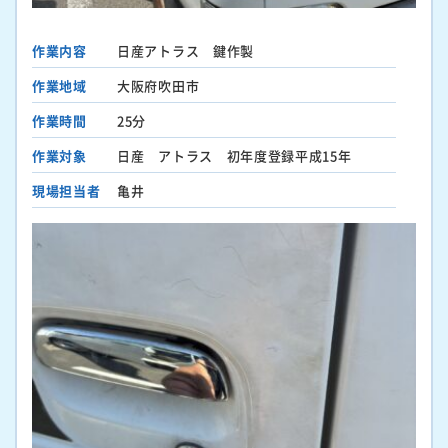
作業内容
日産アトラス 鍵作製
作業地域
大阪府吹田市
作業時間
25分
作業対象
日産 アトラス 初年度登録平成15年
現場担当者
亀井