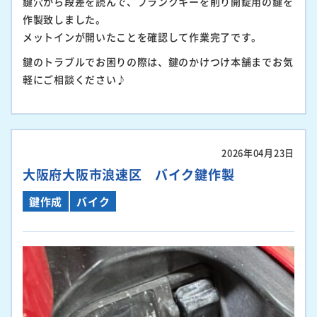
鍵穴から段差を読んで、ブランクキーを削り開錠用の鍵を
作製致しました。
メットインが開いたことを確認して作業完了です。
鍵のトラブルでお困りの際は、鍵のかけつけ本舗までお気
軽にご相談ください♪
2026年04月23日
大阪府大阪市浪速区 バイク鍵作製
鍵作成
バイク