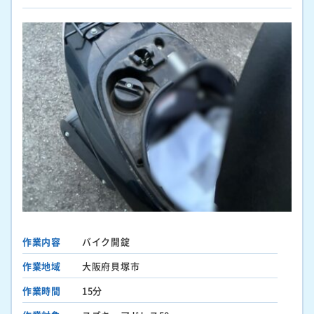
作業内容
バイク開錠
作業地域
大阪府貝塚市
作業時間
15分