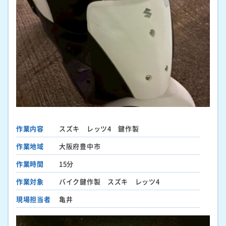
作業内容
スズキ レッツ4 鍵作製
作業地域
大阪府豊中市
作業時間
15分
作業対象
バイク鍵作製 スズキ レッツ4
現場担当者
亀井