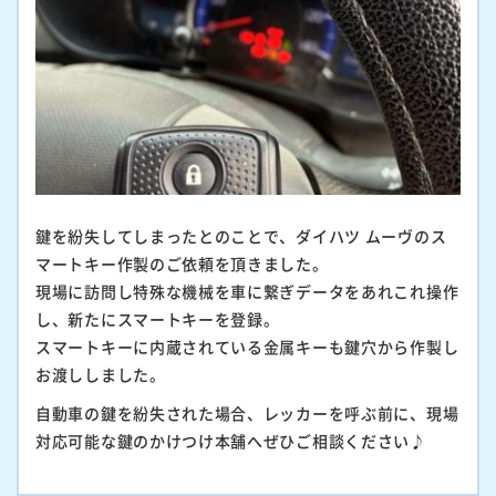
鍵を紛失してしまったとのことで、ダイハツ ムーヴのス
マートキー作製のご依頼を頂きました。
現場に訪問し特殊な機械を車に繋ぎデータをあれこれ操作
し、新たにスマートキーを登録。
スマートキーに内蔵されている金属キーも鍵穴から作製し
お渡ししました。
自動車の鍵を紛失された場合、レッカーを呼ぶ前に、現場
対応可能な鍵のかけつけ本舗へぜひご相談ください♪