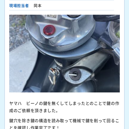
現場担当者
岡本
ヤマハ ビーノの鍵を無くしてしまったとのことで鍵の作
成のご依頼を頂きました。
鍵穴を除き鍵の構造を読み取って機械で鍵を削って回るこ
とを確認し作業完了です！