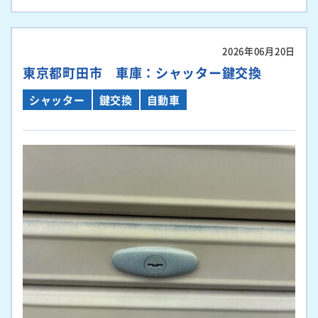
2026年06月20日
東京都町田市 車庫：シャッター鍵交換
シャッター
鍵交換
自動車