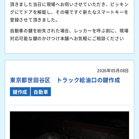
頂きました当日に現場へお伺いさせていただき、ピッキン
グにてドアを解錠し、その場ですぐ新たなスマートキーを
登録させて頂きました。
自動車の鍵を紛失された場合、レッカーを呼ぶ前に、現場
対応可能な鍵のかけつけ本舗へお気軽にご相談ください
2026年05月08日
東京都世田谷区 トラック給油口の鍵作成
鍵作成
自動車