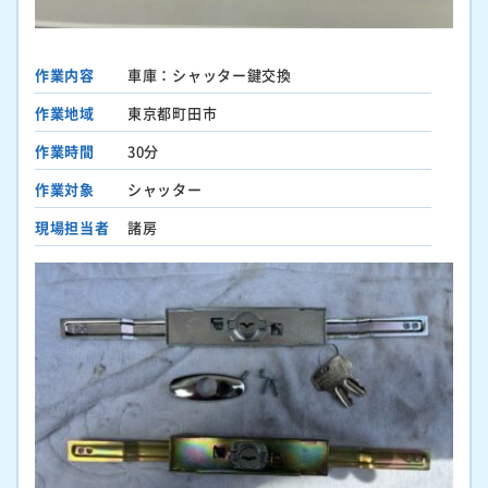
作業内容
車庫：シャッター鍵交換
作業地域
東京都町田市
作業時間
30分
作業対象
シャッター
現場担当者
諸房