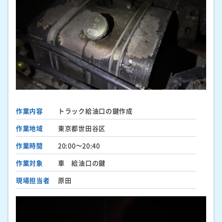
作業内容
トラック給油口の鍵作成
作業地域
東京都世田谷区
作業時間
20:00〜20:40
作業対象
車 給油口の鍵
現場担当者
原田