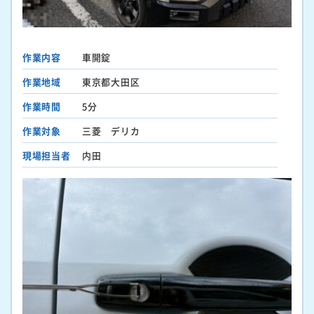
作業内容
車開錠
作業地域
東京都大田区
作業時間
5分
作業対象
三菱 デリカ
現場担当者
内田