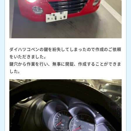
ダイハツコペンの鍵を紛失してしまったので作成のご依頼
をいただきました。
鍵穴から作業を行い、無事に開錠、作成することができま
した。