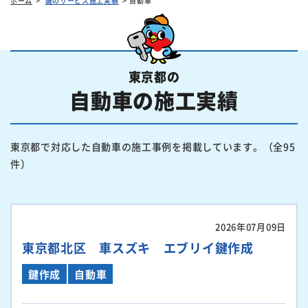
ホーム
鍵のサービス施工実績
自動車
東京都の
自動車の施工実績
東京都で対応した自動車の施工事例を掲載しています。（全95
件）
2026年07月09日
東京都北区 車スズキ エブリイ鍵作成
鍵作成
自動車