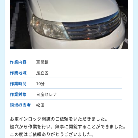
作業内容
車開錠
作業地域
足立区
作業時間
10分
作業対象
日産セレナ
現場担当者
松田
お車インロック開錠のご依頼をいただきました。
鍵穴から作業を行い、無事に開錠することができました。
この度はご依頼ありがとうございました。