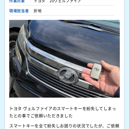
作業対象
トヨタ 20ヴェルファイア
現場担当者
折地
トヨタ ヴェルファイアのスマートキーを紛失してしまっ
たとの事でご依頼いただきました
スマートキーを全て紛失しお困りの状況でしたが、ご依頼