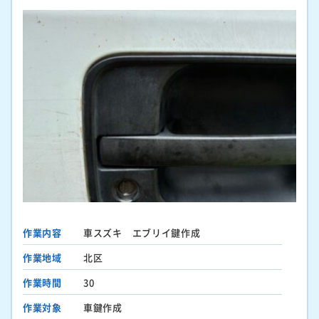
作業内容
車スズキ エブリイ鍵作成
作業地域
北区
作業時間
30
作業対象
車鍵作成