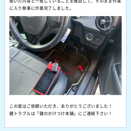
聞いた内容と一致していることを確認して、そのまま作業
に入り無事に作業完了しました。
この度はご依頼いただき、ありがとうございました！
鍵トラブルは「鍵のかけつけ本舗」にご連絡下さい！