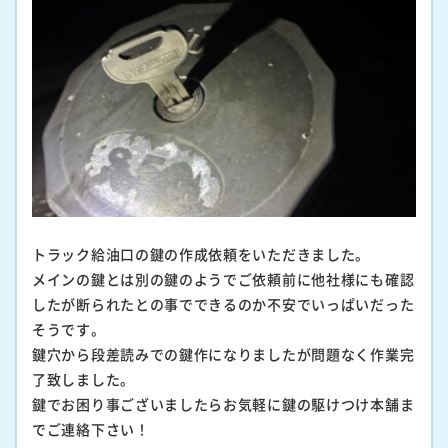
トラック給油口の鍵の作成依頼をいただきました。
メインの鍵とは別の鍵のようでご依頼前に他社様にも確認
したが断られたとの事でできるのか不安でいっぱいだった
そうです。
鍵穴から段差読みでの鍵作になりましたが問題なく作業完
了致しました。
鍵でお困り事ございましたらお気軽に鍵の駆けつけ本舗ま
でご連絡下さい！