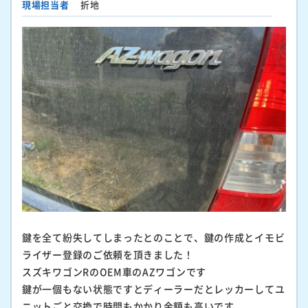
現場担当者
折地
鍵を全て紛失してしまったとのことで、鍵の作成とイモビ
ライザー登録のご依頼を頂きました！
スズキワゴンRのOEM車のAZワゴンです
鍵が一個もない状態ですとディーラーだとレッカーしてユ
ニットごと交換で時間もかかり金額も高いです