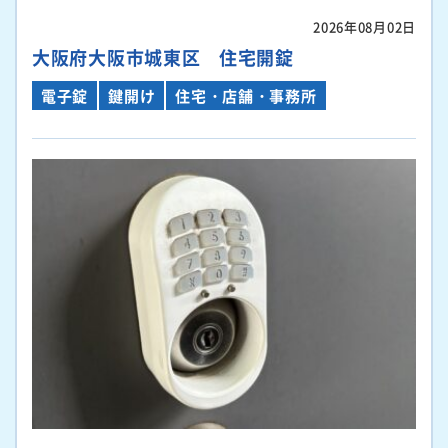
2026年08月02日
大阪府大阪市城東区 住宅開錠
電子錠
鍵開け
住宅・店舗・事務所