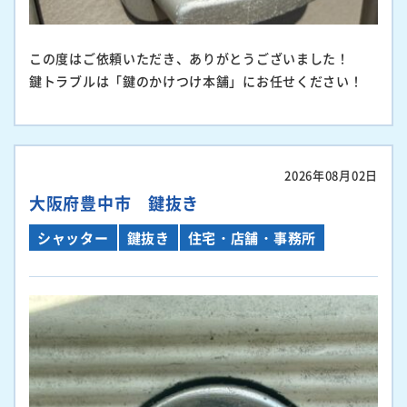
この度はご依頼いただき、ありがとうございました！
鍵トラブルは「鍵のかけつけ本舗」にお任せください！
2026年08月02日
大阪府豊中市 鍵抜き
シャッター
鍵抜き
住宅・店舗・事務所