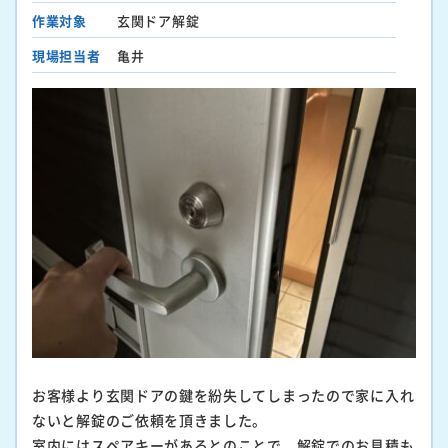
作業対象
玄関ドア解錠
現場担当者
亀井
お客様より玄関ドアの鍵を紛失してしまったので家に入れ
ないと解錠のご依頼を頂きました。
室内にはスペアキーがあるとのことで、解錠でのお見積も