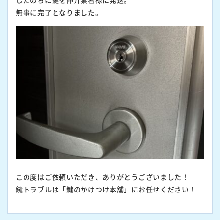
したのちに鍵を仲介業者様に発送。
無事に完了となりました。
この度はご依頼いただき、ありがとうございました！
鍵トラブルは「鍵のかけつけ本舗」にお任せください！