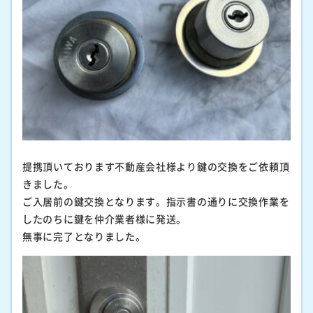
提携頂いております不動産会社様より鍵の交換をご依頼頂
きました。
ご入居前の鍵交換となります。指示書の通りに交換作業を
したのちに鍵を仲介業者様に発送。
無事に完了となりました。