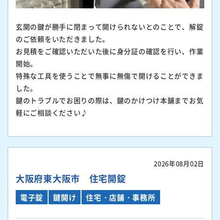
玄関の鍵が勝手に閉まって開けられないとのことで、解錠
のご依頼をいただきました。
お見積をご確認いただいた後に身分証の確認を行い、作業
開始。
特殊な工具を使うことで無事に無傷で開けることができま
した。
鍵のトラブルでお困りの際は、鍵のかけつけ本舗までお気
軽にご相談ください♪
2026年08月02日
大阪府東大阪市 住宅開錠
電子錠
鍵開け
住宅・店舗・事務所