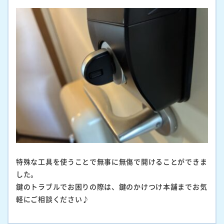
特殊な工具を使うことで無事に無傷で開けることができま
した。
鍵のトラブルでお困りの際は、鍵のかけつけ本舗までお気
軽にご相談ください♪