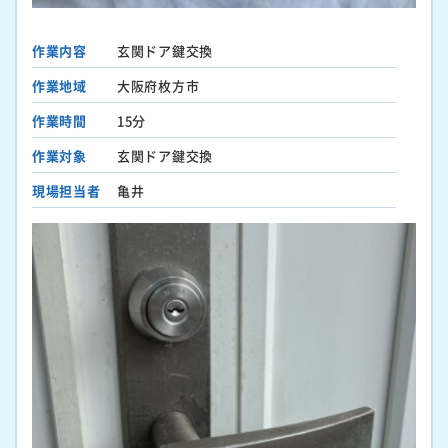
作業内容
玄関ドア鍵交換
作業地域
大阪府枚方市
作業時間
15分
作業対象
玄関ドア鍵交換
現場担当者
亀井