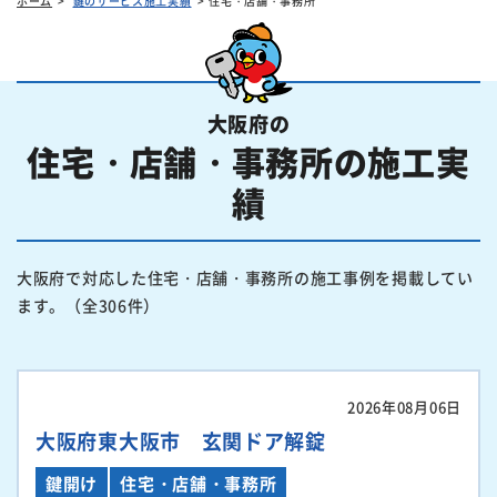
ホーム
鍵のサービス施工実績
住宅・店舗・事務所
大阪府の
住宅・店舗・事務所の施工実
績
大阪府で対応した住宅・店舗・事務所の施工事例を掲載してい
ます。（全306件）
2026年08月06日
大阪府東大阪市 玄関ドア解錠
鍵開け
住宅・店舗・事務所