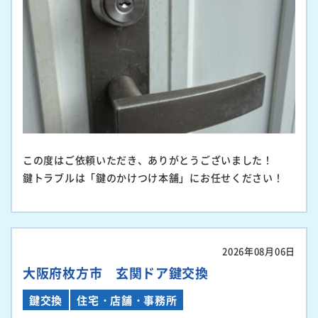
この度はご依頼いただき、ありがとうございました！
鍵トラブルは「鍵のかけつけ本舗」にお任せください！
2026年08月06日
大阪府枚方市 玄関ドア鍵交換
鍵交換
住宅・店舗・事務所