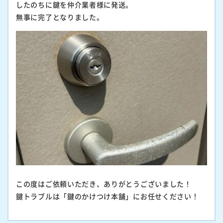
したのちに鍵を仲介業者様に発送。
無事に完了となりました。
この度はご依頼いただき、ありがとうございました！
鍵トラブルは「鍵のかけつけ本舗」にお任せください！