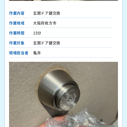
作業内容
玄関ドア鍵交換
作業地域
大阪府枚方市
作業時間
15分
作業対象
玄関ドア鍵交換
現場担当者
亀井