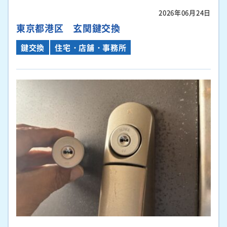
2026年06月24日
東京都港区 玄関鍵交換
鍵交換
住宅・店舗・事務所