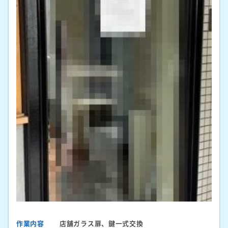
作業内容
店舗ガラス扉、鍵一式交換