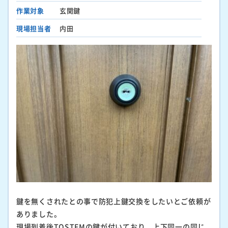
作業対象
玄関鍵
現場担当者
内田
鍵を無くされたとの事で防犯上鍵交換をしたいとご依頼が
ありました。
現場到着後TOSTEMの鍵が付いており、上下同一の同じ