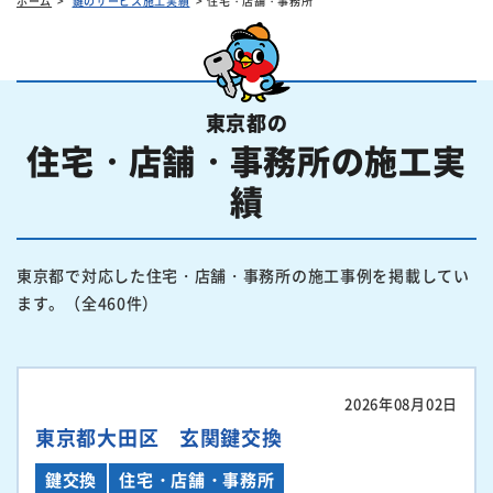
ホーム
鍵のサービス施工実績
住宅・店舗・事務所
東京都の
住宅・店舗・事務所の施工実
績
東京都で対応した住宅・店舗・事務所の施工事例を掲載してい
ます。（全460件）
2026年08月02日
東京都大田区 玄関鍵交換
鍵交換
住宅・店舗・事務所