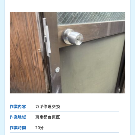
作業内容
カギ修理交換
作業地域
東京都台東区
作業時間
20分