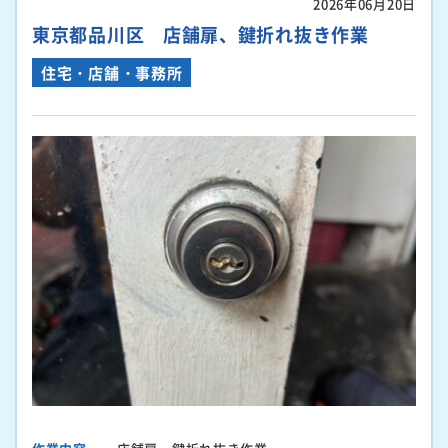
2026年06月20日
東京都品川区 店舗扉、鍵折れ抜き作業
住宅・店舗・事務所