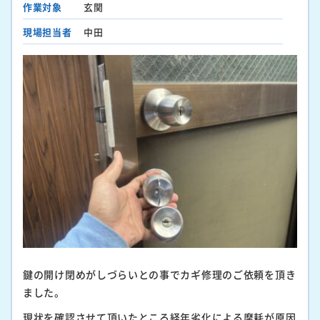
作業対象
玄関
現場担当者
中田
鍵の開け閉めがしづらいとの事でカギ修理のご依頼を頂き
ました。
現状を確認させて頂いたところ経年劣化による摩耗が原因