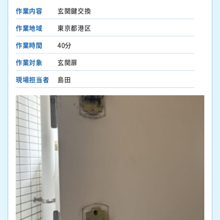
作業内容
玄関鍵交換
作業地域
東京都港区
作業時間
40分
作業対象
玄関扉
現場担当者
島田