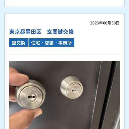
2026年06月30日
東京都墨田区 玄関鍵交換
鍵交換
住宅・店舗・事務所