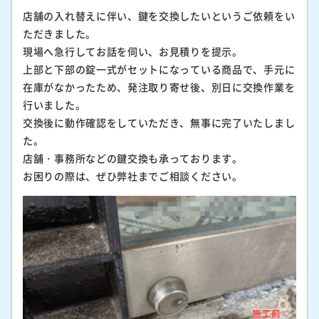
店舗の入れ替えに伴い、鍵を交換したいというご依頼をい
ただきました。
現場へ急行してお話を伺い、お見積りを提示。
上部と下部の錠一式がセットになっている商品で、手元に
在庫がなかったため、発注取り寄せ後、別日に交換作業を
行いました。
交換後に動作確認をしていただき、無事に完了いたしまし
た。
店舗・事務所などの鍵交換も承っております。
お困りの際は、ぜひ弊社までご相談ください。