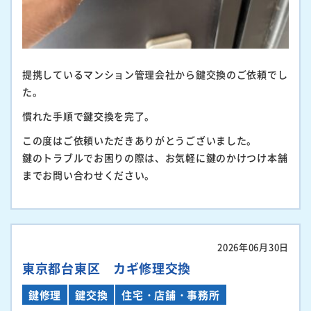
提携しているマンション管理会社から鍵交換のご依頼でし
た。
慣れた手順で鍵交換を完了。
この度はご依頼いただきありがとうございました。
鍵のトラブルでお困りの際は、お気軽に鍵のかけつけ本舗
までお問い合わせください。
2026年06月30日
東京都台東区 カギ修理交換
鍵修理
鍵交換
住宅・店舗・事務所