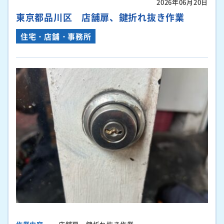
2026年06月20日
東京都品川区 店舗扉、鍵折れ抜き作業
住宅・店舗・事務所