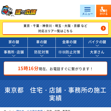
電話を
メニュー
かける
東京・千葉・神奈川・埼玉・大阪・京都 など
対応エリア一覧はこちら
家の鍵
車の鍵
金庫の鍵
バイクの鍵
事務所･店舗
防犯対策
徘徊防止対策
大家さん
15時16分
現在、お電話すぐに繋がります！
東京都 住宅・店舗・事務所の施工
実績