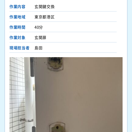
作業内容
玄関鍵交換
作業地域
東京都港区
作業時間
40分
作業対象
玄関扉
現場担当者
島田