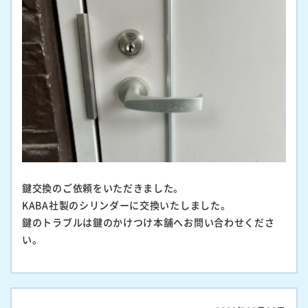
鍵交換のご依頼をいただきました。
KABA社製のシリンダーに交換いたしました。
鍵のトラブルは鍵のかけつけ本舗へお問い合わせくださ
い。