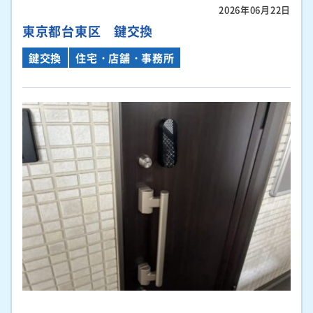
2026年06月22日
東京都台東区 鍵交換
鍵交換
住宅・店舗・事務所