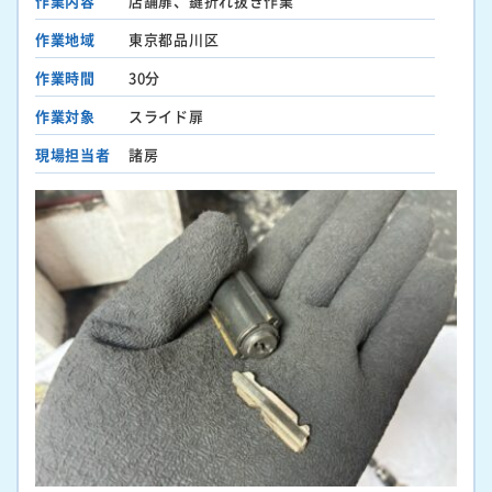
作業内容
店舗扉、鍵折れ抜き作業
作業地域
東京都品川区
作業時間
30分
作業対象
スライド扉
現場担当者
諸房