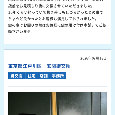
錠前をお見積もり後に交換させていただきました。
10年くらい経っていて抜き差しもしづらかったとの事で
ちょうど良かったとお客様も満足しておられました。
鍵の事でお困りの際はお気軽に鍵の駆け付け本舗までご依
頼下さいませ。
2026年07月18日
東京都江戸川区 玄関鍵交換
鍵交換
住宅・店舗・事務所