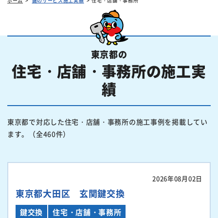
ホーム
鍵のサービス施工実績
住宅・店舗・事務所
東京都の
住宅・店舗・事務所の施工実
績
東京都で対応した住宅・店舗・事務所の施工事例を掲載してい
ます。（全460件）
2026年08月02日
東京都大田区 玄関鍵交換
鍵交換
住宅・店舗・事務所