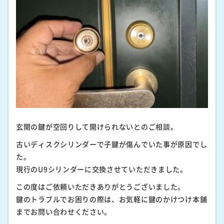
玄関の鍵が空回りして開けられないとのご相談。
古いディスクシリンダーで子鍵が傷んでいた事が原因でし
た。
現行のU9シリンダーに交換させていただきました。
この度はご依頼いただきありがとうございました。
鍵のトラブルでお困りの際は、お気軽に鍵のかけつけ本舗
までお問い合わせください。