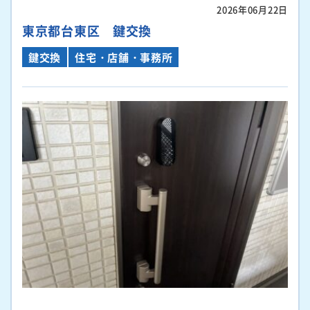
2026年06月22日
東京都台東区 鍵交換
鍵交換
住宅・店舗・事務所