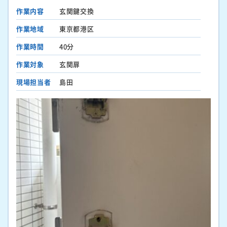
作業内容
玄関鍵交換
作業地域
東京都港区
作業時間
40分
作業対象
玄関扉
現場担当者
島田