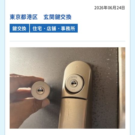
2026年06月24日
東京都港区 玄関鍵交換
鍵交換
住宅・店舗・事務所