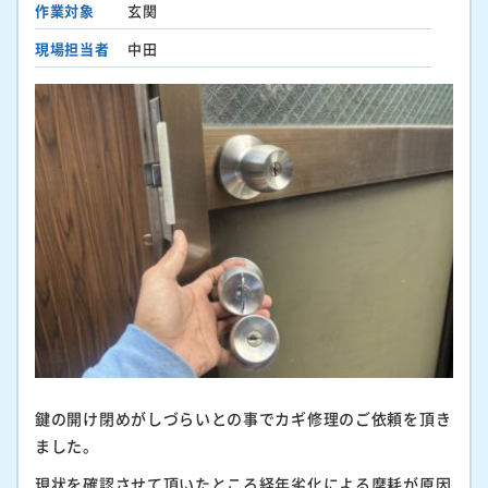
作業対象
玄関
現場担当者
中田
鍵の開け閉めがしづらいとの事でカギ修理のご依頼を頂き
ました。
現状を確認させて頂いたところ経年劣化による摩耗が原因