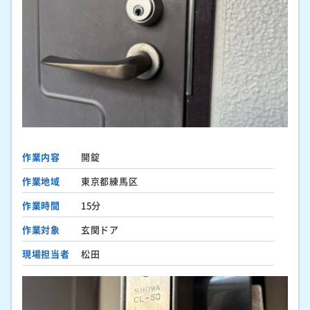
作業内容
開錠
作業地域
東京都練馬区
作業時間
15分
作業対象
玄関ドア
現場担当者
松田