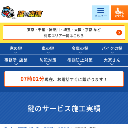
電話を
メニュー
かける
東京・千葉・神奈川・埼玉・大阪・京都 など
対応エリア一覧はこちら
家の鍵
車の鍵
金庫の鍵
バイクの鍵
事務所･店舗
防犯対策
徘徊防止対策
大家さん
07時02分
現在、お電話すぐに繋がります！
鍵のサービス施工実績