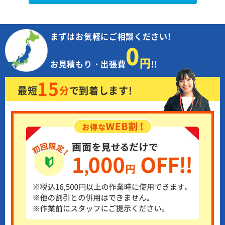
まずはお気軽にご相談ください!
0
円
お見積もり・出張費
!!
15
最短
分
で
到着します!