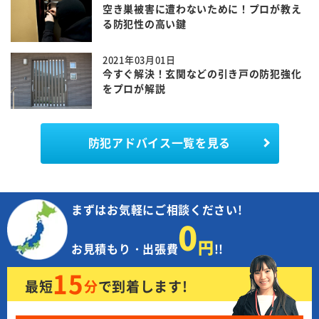
空き巣被害に遭わないために！プロが教え
る防犯性の高い鍵
2021年03月01日
今すぐ解決！玄関などの引き戸の防犯強化
をプロが解説
防犯アドバイス一覧を見る
まずはお気軽にご相談ください!
0
円
お見積もり・出張費
!!
15
最短
分
で
到着します!