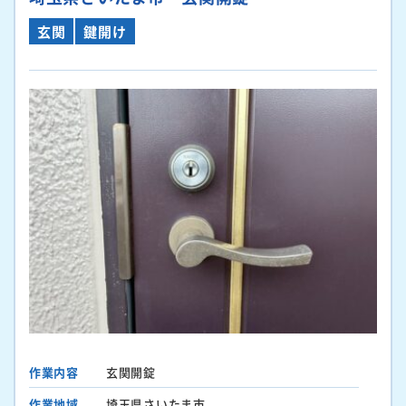
玄関
鍵開け
作業内容
玄関開錠
作業地域
埼玉県さいたま市