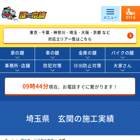
電話を
メニュー
かける
東京・千葉・神奈川・埼玉・大阪・京都 など
対応エリア一覧はこちら
家の鍵
車の鍵
金庫の鍵
バイクの鍵
事務所･店舗
防犯対策
徘徊防止対策
大家さん
09時44分
現在、お電話すぐに繋がります！
埼玉県 玄関の施工実績