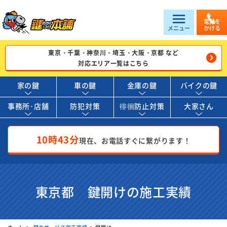
電話を
メニュー
かける
東京・千葉・神奈川・埼玉・大阪・京都 など
対応エリア一覧はこちら
家の鍵
車の鍵
金庫の鍵
バイクの鍵
事務所･店舗
防犯対策
徘徊防止対策
大家さん
10時43分
現在、お電話すぐに繋がります！
東京都 鍵開けの施工実績