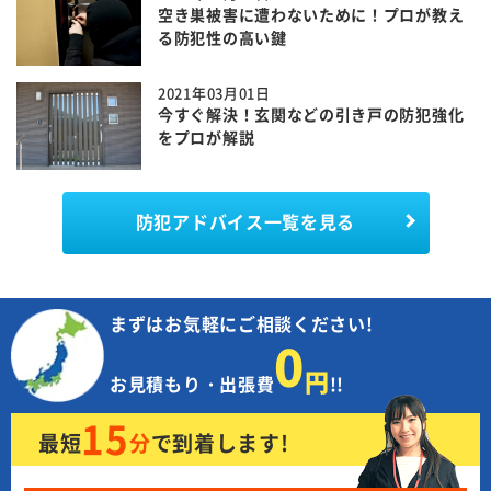
空き巣被害に遭わないために！プロが教え
る防犯性の高い鍵
2021年03月01日
今すぐ解決！玄関などの引き戸の防犯強化
をプロが解説
防犯アドバイス一覧を見る
まずはお気軽にご相談ください!
0
円
お見積もり・出張費
!!
15
最短
分
で
到着します!