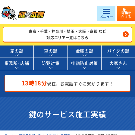
電話を
メニュー
かける
東京・千葉・神奈川・埼玉・大阪・京都 など
対応エリア一覧はこちら
家の鍵
車の鍵
金庫の鍵
バイクの鍵
事務所･店舗
防犯対策
徘徊防止対策
大家さん
13時18分
現在、お電話すぐに繋がります！
鍵のサービス施工実績