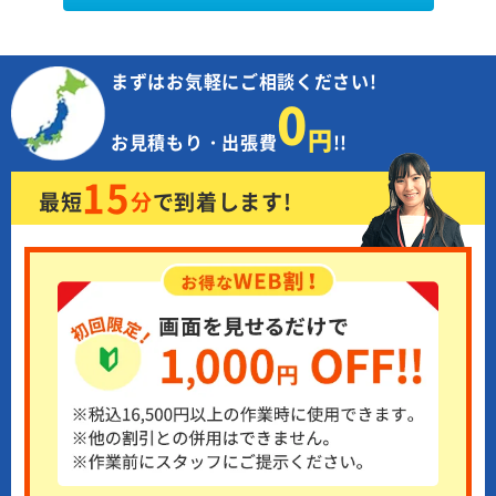
まずはお気軽にご相談ください!
0
円
お見積もり・出張費
!!
15
最短
分
で
到着します!