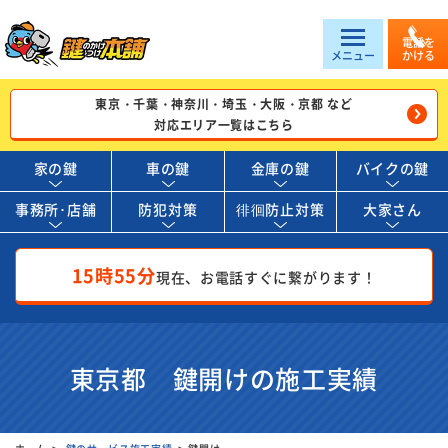
電話を
メニュー
かける
東京・千葉・神奈川・埼玉・大阪・京都 など
対応エリア一覧はこちら
家の鍵
車の鍵
金庫の鍵
バイクの鍵
事務所･店舗
防犯対策
徘徊防止対策
大家さん
15時55分
現在、お電話すぐに繋がります！
東京都 鍵開けの施工実績