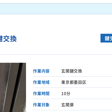
鍵交換
鍵
作業内容
玄関鍵交換
作業地域
東京都墨田区
作業時間
10分
作業対象
玄関扉