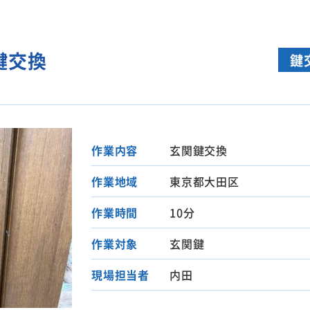
鍵交換
鍵
作業内容
玄関鍵交換
作業地域
東京都大田区
作業時間
10分
作業対象
玄関鍵
現場担当者
内田