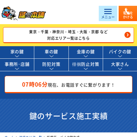
電話を
メニュー
かける
東京・千葉・神奈川・埼玉・大阪・京都 など
対応エリア一覧はこちら
家の鍵
車の鍵
金庫の鍵
バイクの鍵
事務所･店舗
防犯対策
徘徊防止対策
大家さん
07時06分
現在、お電話すぐに繋がります！
鍵のサービス施工実績