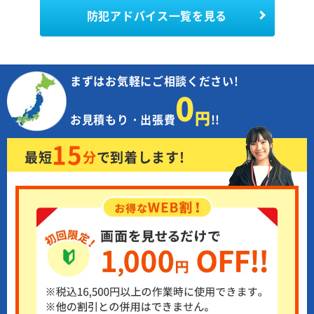
防犯アドバイス一覧を見る
まずはお気軽にご相談ください!
0
円
お見積もり・出張費
!!
15
最短
分
で
到着します!