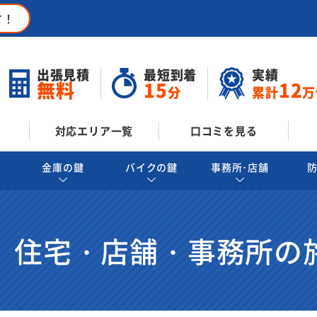
す！
出張見積
最短到着
実績
無料
15
12
分
累計
万
対応エリア一覧
口コミを見る
金庫の鍵
バイクの鍵
事務所･店舗
 住宅・店舗・事務所の