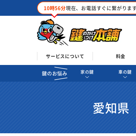
10時56分
現在、お電話すぐに繋がりま
サービスについて
料金
家の鍵
車の鍵
鍵のお悩み
愛知県