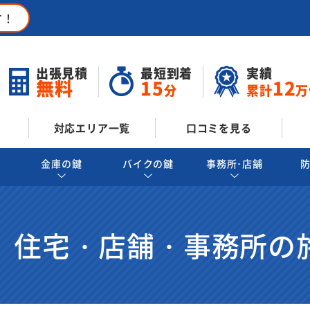
す！
出張見積
最短到着
実績
無料
15
12
分
累計
万
対応エリア一覧
口コミを見る
金庫の鍵
バイクの鍵
事務所･店舗
 住宅・店舗・事務所の