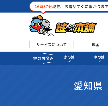
16時37分
現在、お電話すぐに繋がりま
サービスについて
料金
家の鍵
車の鍵
鍵のお悩み
愛知県