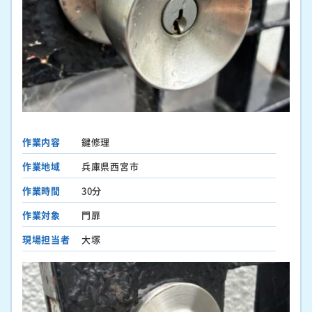
作業内容
鍵修理
作業地域
兵庫県西宮市
作業時間
30分
作業対象
門扉
現場担当者
大塚