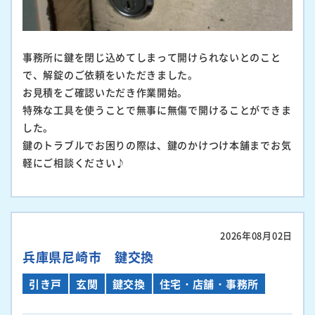
事務所に鍵を閉じ込めてしまって開けられないとのこと
で、解錠のご依頼をいただきました。
お見積をご確認いただき作業開始。
特殊な工具を使うことで無事に無傷で開けることができま
した。
鍵のトラブルでお困りの際は、鍵のかけつけ本舗までお気
軽にご相談ください♪
2026年08月02日
兵庫県尼崎市 鍵交換
引き戸
玄関
鍵交換
住宅・店舗・事務所