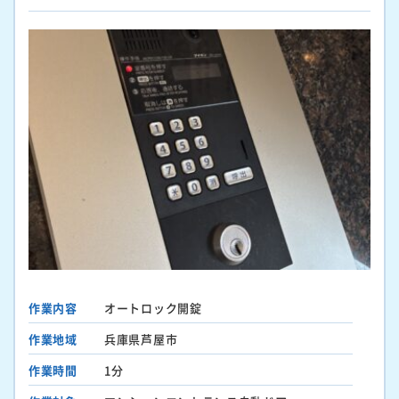
作業内容
オートロック開錠
作業地域
兵庫県芦屋市
作業時間
1分