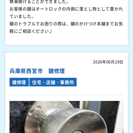
無事開けることができました。
お客様の鍵はオートロックの内側に落とし物として置かれ
ていました。
鍵のトラブルでお困りの際は、鍵のかけつけ本舗までお気
軽にご相談ください♪
2026年06月29日
兵庫県西宮市 鍵修理
鍵修理
住宅・店舗・事務所