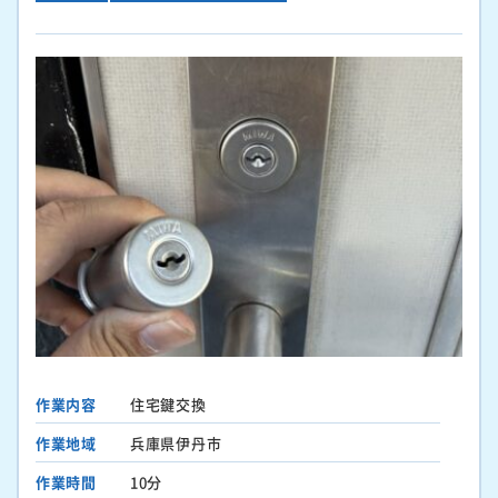
作業内容
住宅鍵交換
作業地域
兵庫県伊丹市
作業時間
10分