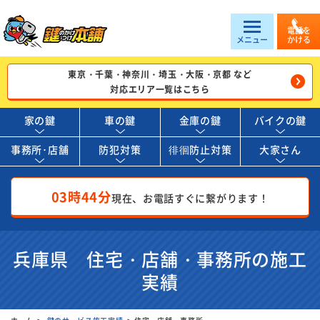
電話を
メニュー
かける
東京・千葉・神奈川・埼玉・大阪・京都 など
対応エリア一覧はこちら
家の鍵
車の鍵
金庫の鍵
バイクの鍵
事務所･店舗
防犯対策
徘徊防止対策
大家さん
03時44分
現在、お電話すぐに繋がります！
兵庫県 住宅・店舗・事務所の施工
実績