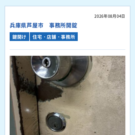
2026年08月04日
兵庫県芦屋市 事務所開錠
鍵開け
住宅・店舗・事務所