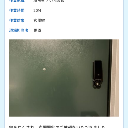
作業地域
埼玉県さいたま市
作業時間
20分
作業対象
玄関鍵
現場担当者
栗原
鍵をなくされ、玄関開錠のご依頼をいただきました。