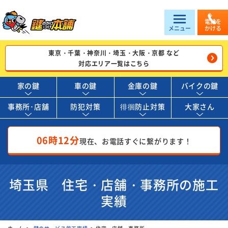
電話を
メニュー
かける
東京・千葉・神奈川・埼玉・大阪・京都 など
対応エリア一覧はこちら
家の鍵
車の鍵
金庫の鍵
バイクの鍵
事務所･店舗
防犯対策
徘徊防止対策
大家さん
06時12分
現在、お電話すぐに繋がります！
埼玉県 住宅・店舗・事務所の施工
実績