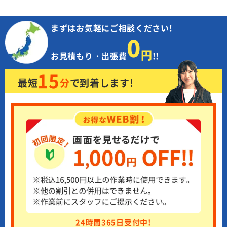
まずはお気軽にご相談ください!
0
円
お見積もり・出張費
!!
15
最短
分
で
到着します!
24時間365日受付中!