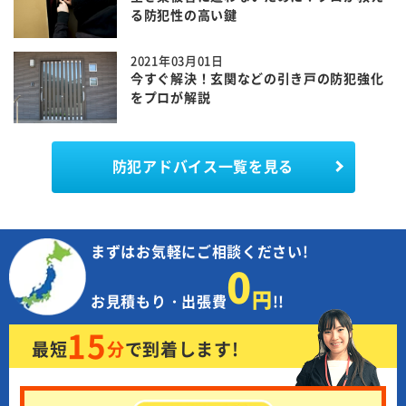
る防犯性の高い鍵
2021年03月01日
今すぐ解決！玄関などの引き戸の防犯強化
をプロが解説
防犯アドバイス一覧を見る
まずはお気軽にご相談ください!
0
円
お見積もり・出張費
!!
15
最短
分
で
到着します!