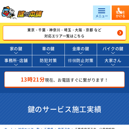
電話を
メニュー
かける
東京・千葉・神奈川・埼玉・大阪・京都 など
対応エリア一覧はこちら
家の鍵
車の鍵
金庫の鍵
バイクの鍵
事務所･店舗
防犯対策
徘徊防止対策
大家さん
13時21分
現在、お電話すぐに繋がります！
鍵のサービス施工実績