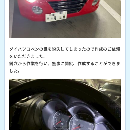
ダイハツコペンの鍵を紛失してしまったので作成のご依頼
をいただきました。
鍵穴から作業を行い、無事に開錠、作成することができま
した。