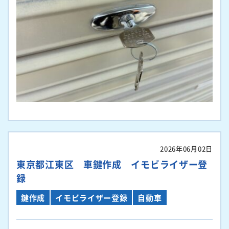
2026年06月02日
東京都江東区 車鍵作成 イモビライザー登
録
鍵作成
イモビライザー登録
自動車