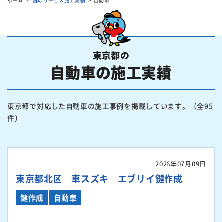
ホーム
鍵のサービス施工実績
自動車
東京都の
自動車の施工実績
東京都で対応した自動車の施工事例を掲載しています。（全95
件）
2026年07月09日
東京都北区 車スズキ エブリイ鍵作成
鍵作成
自動車