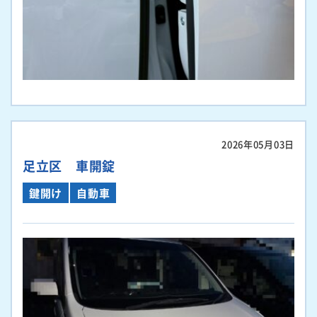
2026年05月03日
足立区 車開錠
鍵開け
自動車