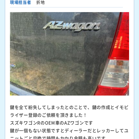
現場担当者
折地
鍵を全て紛失してしまったとのことで、鍵の作成とイモビ
ライザー登録のご依頼を頂きました！
スズキワゴンRのOEM車のAZワゴンです
鍵が一個もない状態ですとディーラーだとレッカーしてユ
ニットごと交換で時間もかかり金額も高いです