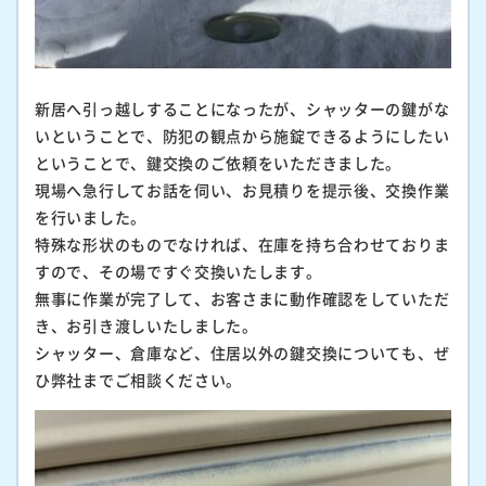
新居へ引っ越しすることになったが、シャッターの鍵がな
いということで、防犯の観点から施錠できるようにしたい
ということで、鍵交換のご依頼をいただきました。
現場へ急行してお話を伺い、お見積りを提示後、交換作業
を行いました。
特殊な形状のものでなければ、在庫を持ち合わせておりま
すので、その場ですぐ交換いたします。
無事に作業が完了して、お客さまに動作確認をしていただ
き、お引き渡しいたしました。
シャッター、倉庫など、住居以外の鍵交換についても、ぜ
ひ弊社までご相談ください。