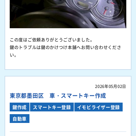
この度はご依頼ありがとうございました。
鍵のトラブルは鍵のかけつけ本舗へお問い合わせくださ
い。
2026年05月02日
東京都墨田区 車・スマートキー作成
鍵作成
スマートキー登録
イモビライザー登録
自動車