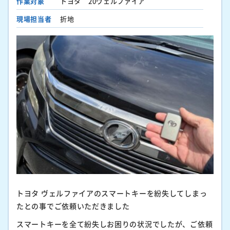
作業対象
トヨタ 20ヴェルファイア
現場担当者
折地
トヨタ ヴェルファイアのスマートキーを紛失してしまっ
たとの事でご依頼いただきました
スマートキーを全て紛失しお困りの状況でしたが、ご依頼