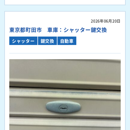
2026年06月20日
東京都町田市 車庫：シャッター鍵交換
シャッター
鍵交換
自動車