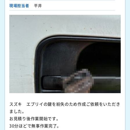
現場担当者
平井
スズキ エブリイの鍵を紛失のため作成ご依頼をいただき
ました。
お見積り後作業開始です。
30分ほどで無事作業完了。