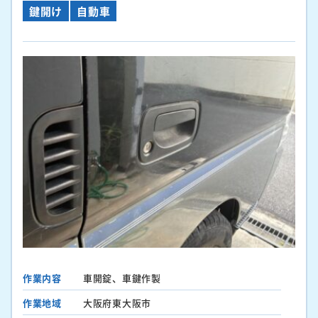
鍵開け
自動車
作業内容
車開錠、車鍵作製
作業地域
大阪府東大阪市