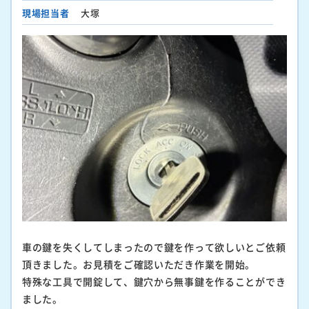
現場担当者
大塚
車の鍵を失くしてしまったので鍵を作って欲しいとご依頼
頂きました。お見積をご確認いただき作業を開始。
特殊な工具で開錠して、鍵穴から無事鍵を作ることができ
ました。