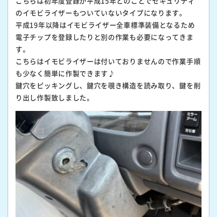
こちらは初年度登録が平成15年とのことでセキュリティ
のイモビライザーもついていないタイプになります。
平成19年以降はイモビライザー全車標準装備となるため
電子チップを登録したりと別の作業も必要になってきま
す。
こちらはイモビライザーは付いておりませんので作業手順
も少なく簡単に作製できます♪
鍵穴をピッキングし、鍵穴を覗き構造を読み取り、鍵を削
り出し作製致しました。