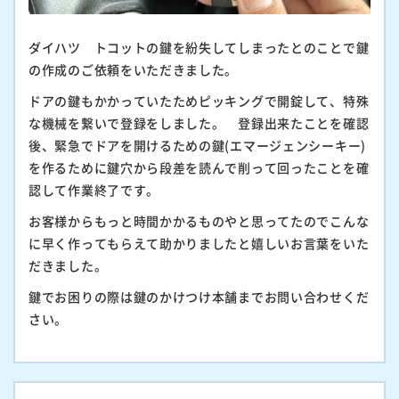
ダイハツ トコットの鍵を紛失してしまったとのことで鍵
の作成のご依頼をいただきました。
ドアの鍵もかかっていたためピッキングで開錠して、特殊
な機械を繋いで登録をしました。 登録出来たことを確認
後、緊急でドアを開けるための鍵(エマージェンシーキー)
を作るために鍵穴から段差を読んで削って回ったことを確
認して作業終了です。
お客様からもっと時間かかるものやと思ってたのでこんな
に早く作ってもらえて助かりましたと嬉しいお言葉をいた
だきました。
鍵でお困りの際は鍵のかけつけ本舗までお問い合わせくだ
さい。