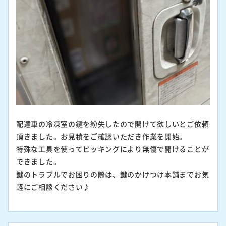
配達車の冷凍室の鍵を紛失したので開けて欲しいとご依頼
頂きました。お見積をご確認いただき作業を開始。
特殊な工具を使ってピッキングにより無傷で開けることが
できました。
鍵のトラブルでお困りの際は、鍵のかけつけ本舗までお気
軽にご相談ください♪