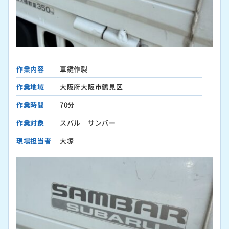
作業内容
車鍵作製
作業地域
大阪府大阪市鶴見区
作業時間
70分
作業対象
スバル サンバー
現場担当者
大塚