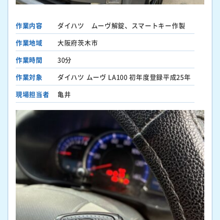
作業内容
ダイハツ ムーヴ解錠、スマートキー作製
作業地域
大阪府茨木市
作業時間
30分
作業対象
ダイハツ ムーヴ LA100 初年度登録平成25年
現場担当者
亀井