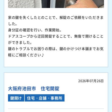
家の鍵を失くしたとのことで、解錠のご依頼をいただきま
した。
身分証の確認を行い、作業開始。
ドアスコープから迂回開錠することで、無傷で開けること
ができました。
鍵のトラブルでお困りの際は、鍵のかけつけ本舗までお気
軽にご相談ください♪
2026年07月26日
大阪府池田市 住宅開錠
鍵開け
住宅・店舗・事務所