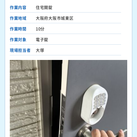
作業内容
住宅開錠
作業地域
大阪府大阪市城東区
作業時間
10分
作業対象
電子錠
現場担当者
大塚