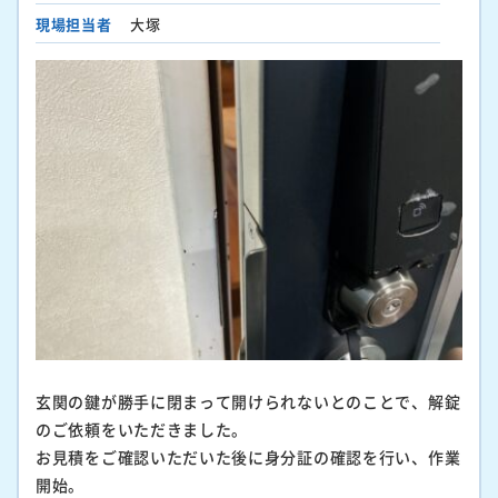
現場担当者
大塚
玄関の鍵が勝手に閉まって開けられないとのことで、解錠
のご依頼をいただきました。
お見積をご確認いただいた後に身分証の確認を行い、作業
開始。