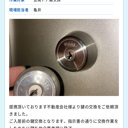
現場担当者
亀井
提携頂いております不動産会社様より鍵の交換をご依頼頂
きました。
ご入居前の鍵交換となります。指示書の通りに交換作業を