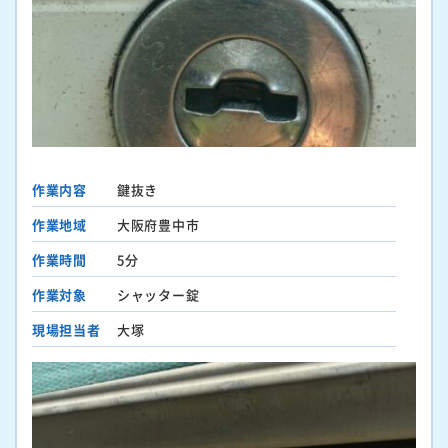
作業内容
鍵抜き
作業地域
大阪府豊中市
作業時間
5分
作業対象
シャッター錠
現場担当者
大塚