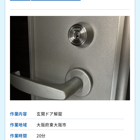
作業内容
玄関ドア解錠
作業地域
大阪府東大阪市
作業時間
20分