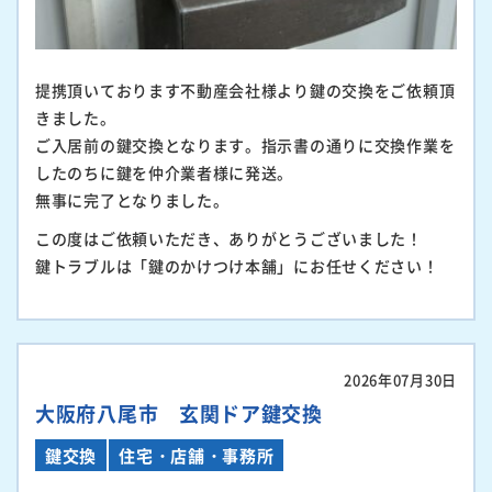
提携頂いております不動産会社様より鍵の交換をご依頼頂
きました。
ご入居前の鍵交換となります。指示書の通りに交換作業を
したのちに鍵を仲介業者様に発送。
無事に完了となりました。
この度はご依頼いただき、ありがとうございました！
鍵トラブルは「鍵のかけつけ本舗」にお任せください！
2026年07月30日
大阪府八尾市 玄関ドア鍵交換
鍵交換
住宅・店舗・事務所