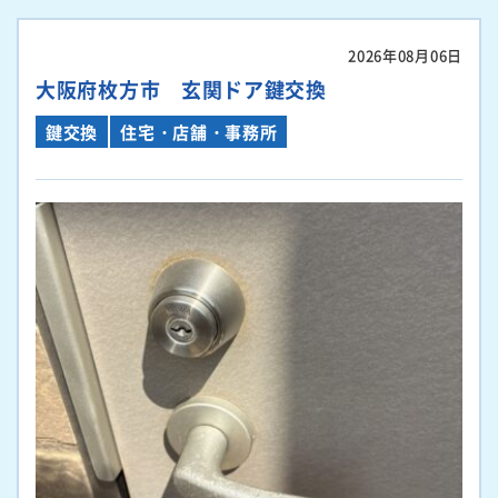
2026年08月06日
大阪府枚方市 玄関ドア鍵交換
鍵交換
住宅・店舗・事務所