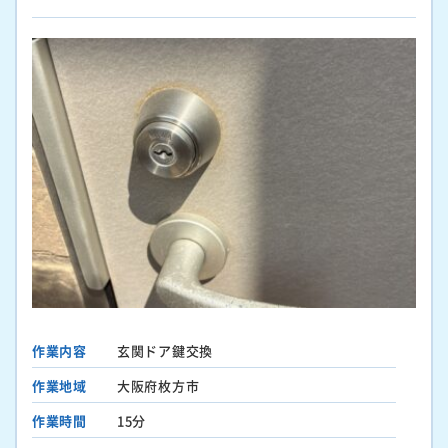
作業内容
玄関ドア鍵交換
作業地域
大阪府枚方市
作業時間
15分