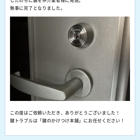
したのちに鍵を仲介業者様に発送。
無事に完了となりました。
この度はご依頼いただき、ありがとうございました！
鍵トラブルは「鍵のかけつけ本舗」にお任せください！