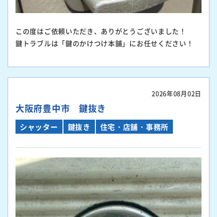
この度はご依頼いただき、ありがとうございました！
鍵トラブルは「鍵のかけつけ本舗」にお任せください！
2026年08月02日
大阪府豊中市 鍵抜き
シャッター
鍵抜き
住宅・店舗・事務所