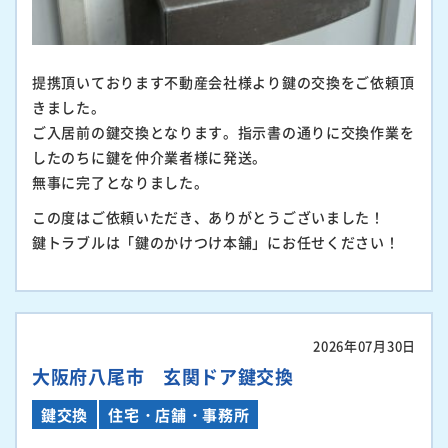
提携頂いております不動産会社様より鍵の交換をご依頼頂
きました。
ご入居前の鍵交換となります。指示書の通りに交換作業を
したのちに鍵を仲介業者様に発送。
無事に完了となりました。
この度はご依頼いただき、ありがとうございました！
鍵トラブルは「鍵のかけつけ本舗」にお任せください！
2026年07月30日
大阪府八尾市 玄関ドア鍵交換
鍵交換
住宅・店舗・事務所