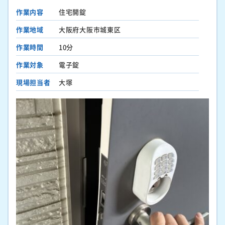
作業内容
住宅開錠
作業地域
大阪府大阪市城東区
作業時間
10分
作業対象
電子錠
現場担当者
大塚