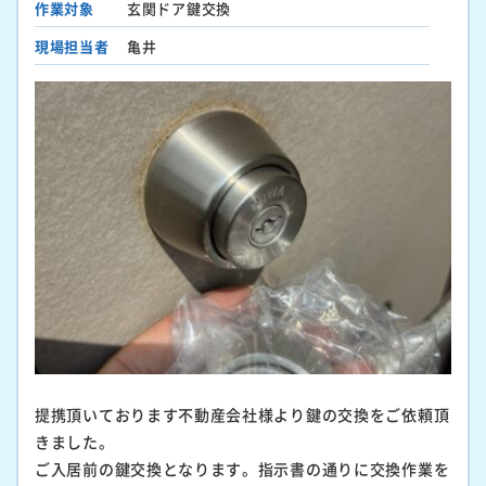
作業対象
玄関ドア鍵交換
現場担当者
亀井
提携頂いております不動産会社様より鍵の交換をご依頼頂
きました。
ご入居前の鍵交換となります。指示書の通りに交換作業を