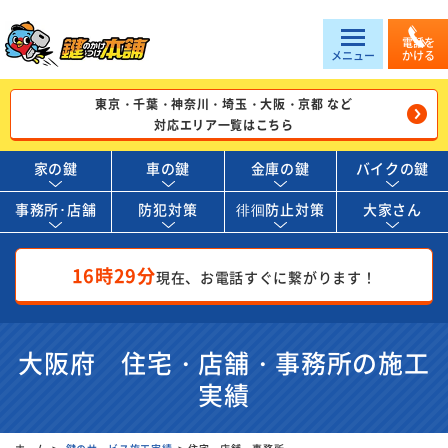
電話を
メニュー
かける
東京・千葉・神奈川・埼玉・大阪・京都 など
対応エリア一覧はこちら
家の鍵
車の鍵
金庫の鍵
バイクの鍵
事務所･店舗
防犯対策
徘徊防止対策
大家さん
16時29分
現在、お電話すぐに繋がります！
大阪府 住宅・店舗・事務所の施工
実績