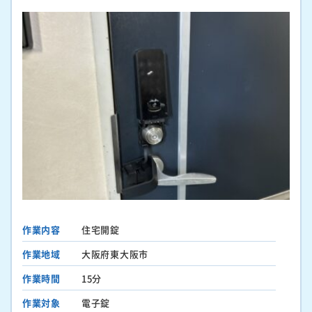
作業内容
住宅開錠
作業地域
大阪府東大阪市
作業時間
15分
作業対象
電子錠