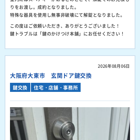
りをお渡し。成約となりました。
特殊な器具を使用し無事非破壊にて解錠となりました。
この度はご依頼いただき、ありがとうございました！
鍵トラブルは「鍵のかけつけ本舗」にお任せください！
2026年08月06日
大阪府大東市 玄関ドア鍵交換
鍵交換
住宅・店舗・事務所