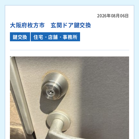
2026年08月06日
大阪府枚方市 玄関ドア鍵交換
鍵交換
住宅・店舗・事務所