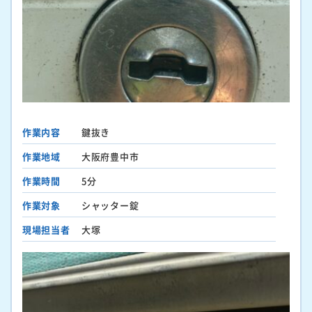
作業内容
鍵抜き
作業地域
大阪府豊中市
作業時間
5分
作業対象
シャッター錠
現場担当者
大塚