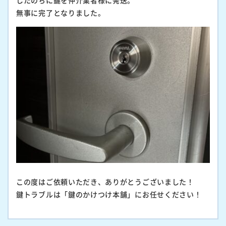
したのちに鍵を仲介業者様に発送。
無事に完了となりました。
この度はご依頼いただき、ありがとうございました！
鍵トラブルは「鍵のかけつけ本舗」にお任せください！