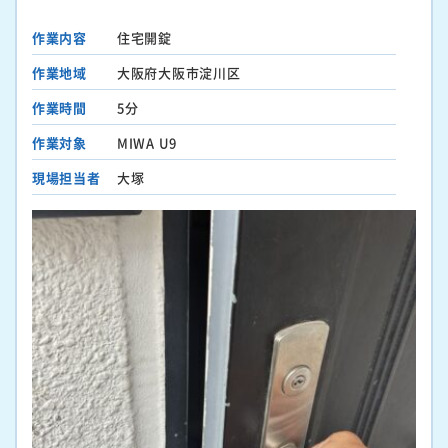
作業内容
住宅開錠
作業地域
大阪府大阪市淀川区
作業時間
5分
作業対象
MIWA U9
現場担当者
大塚