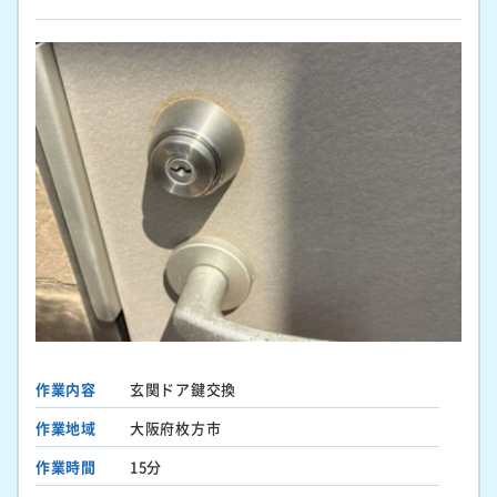
作業内容
玄関ドア鍵交換
作業地域
大阪府枚方市
作業時間
15分