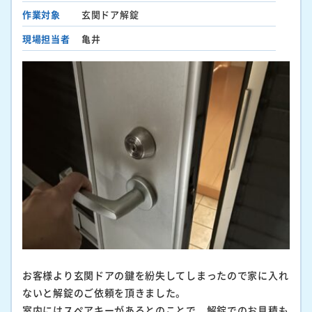
作業対象
玄関ドア解錠
現場担当者
亀井
お客様より玄関ドアの鍵を紛失してしまったので家に入れ
ないと解錠のご依頼を頂きました。
室内にはスペアキーがあるとのことで、解錠でのお見積も