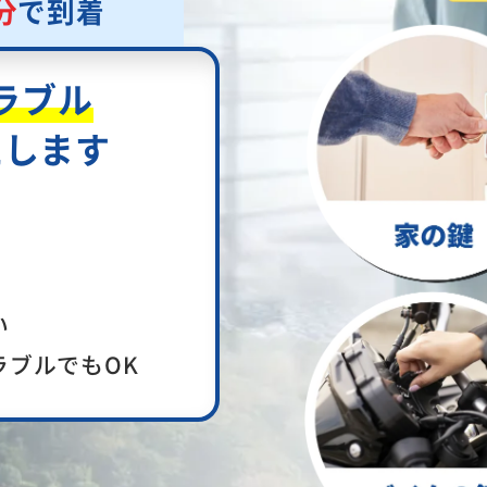
分
で到着
ラブル
たします
い
ラブルでもOK