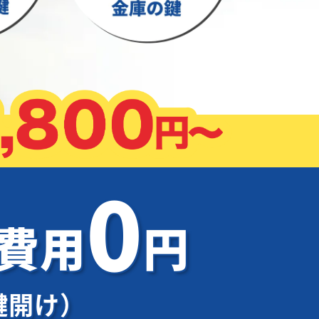
0
加費用
円
鍵開け）