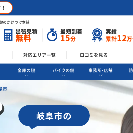
す！
鍵のかけつけ本舗
出張見積
最短到着
実績
無料
15
12
分
累計
万
対応エリア一覧
口コミを見る
金庫の鍵
バイクの鍵
事務所･店舗
阜市
岐阜市の