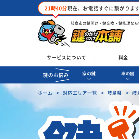
21時40分
現在、お電話すぐに繋がりま
岐阜市の鍵開け・鍵交換・鍵修理なら
サービスについて
料金
家の鍵
車の鍵
鍵のお悩み
ホーム
対応エリア一覧
岐阜県
岐