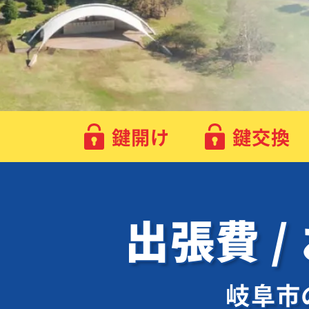
鍵開け
鍵交換
出張費 /
岐阜市