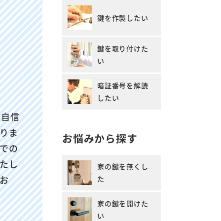
鍵を作製したい
鍵を取り付けた
い
暗証番号を解読
したい
に自信
りま
お悩みから探す
での
たし
家の鍵を無くし
お
た
家の鍵を開けた
い