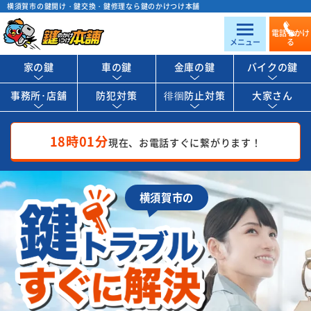
横須賀市の鍵開け・鍵交換・鍵修理なら鍵のかけつけ本舗
電話をかけ
メニュー
る
家の鍵
車の鍵
金庫の鍵
バイクの鍵
事務所･店舗
防犯対策
徘徊防止対策
大家さん
18時01分
現在、お電話すぐに繋がります！
横須賀市の