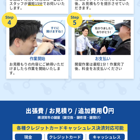
スタッフが
最短15分
でお伺いいた
後、
お見積もりを提示させていた
します。
だきます。
作業開始
お支払い
お見積もりの内容にご納得いただ
開錠作業は最短1分！
作業完了
けましたら
作業を開始いたしま
後、料金をお支払いください
す。
0
出張費 / お見積り / 追加費用
円
横須賀市の鍵屋（鍵交換・鍵修理・鍵開け）