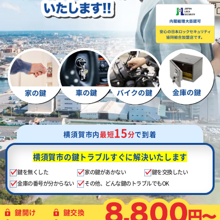
15
横須賀市内
最短
分
で到着
横須賀市の鍵トラブル
すぐに解決いたします
鍵を無くした
家の鍵があかない
鍵を交換したい
金庫の番号が分からない
その他、どんな鍵のトラブルでもOK
鍵開け
鍵交換