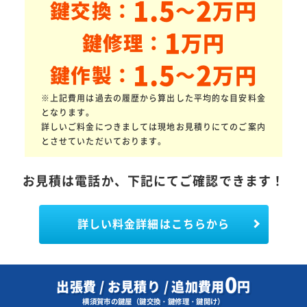
1.5
2
万円
鍵交換：
～
1
万円
鍵修理：
1.5
2
万円
鍵作製：
～
※上記費用は過去の履歴から算出した平均的な目安料金
となります。
詳しいご料金につきましては現地お見積りにてのご案内
とさせていただいております。
お見積は電話か、下記にてご確認できます！
詳しい料金詳細はこちらから
0
出張費 / お見積り / 追加費用
円
横須賀市の鍵屋（鍵交換・鍵修理・鍵開け）