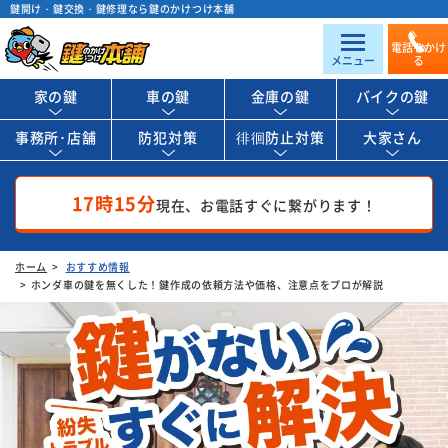
鍵開け・鍵交換・鍵修理なら鍵のかけつけ本舗
電話をかけ
メニュー
る
家の鍵
車の鍵
金庫の鍵
バイクの鍵
事務所･店舗
防犯対策
徘徊防止対策
大家さん
17時15分
現在、お電話すぐに繋がります！
ホーム
おすすめ情報
ホンダ車の鍵を無くした！鍵作成の依頼方法や価格、注意点をプロが解説