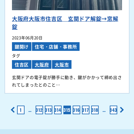
大阪府大阪市住吉区 玄関ドア解錠→窓解
錠
2023年06月20日
鍵開け
住宅・店舗・事務所
タグ
住吉区
大阪府
大阪市
玄関ドアの電子錠が勝手に動き、鍵がかかって締め出さ
れてしまったとのこと…
<
1
…
312
313
314
315
316
317
318
…
343