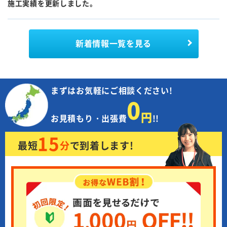
施工実績を更新しました。
新着情報
一覧を見る
まずはお気軽にご相談ください!
0
円
お見積もり・出張費
!!
15
最短
分
で
到着します!