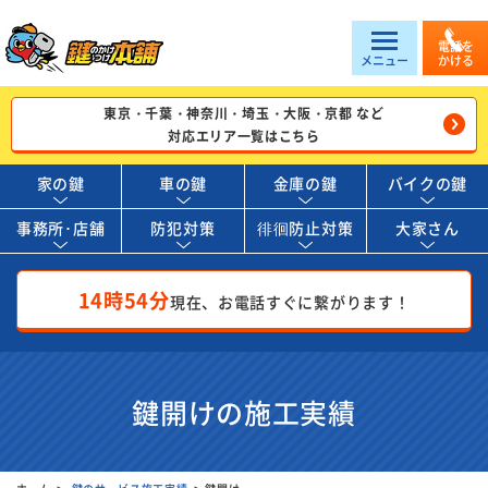
電話を
メニュー
かける
東京・千葉・神奈川・埼玉・大阪・京都 など
対応エリア一覧はこちら
家の鍵
車の鍵
金庫の鍵
バイクの鍵
事務所･店舗
防犯対策
徘徊防止対策
大家さん
14時54分
現在、お電話すぐに繋がります！
鍵開けの施工実績