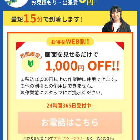
円
お見積もり・出張費
!!
15
最短
分
で
到着します!
24時間365日受付中!
お電話はこちら
※お問合せ前に必ず
プライバシーポリシー
をご一読ください。