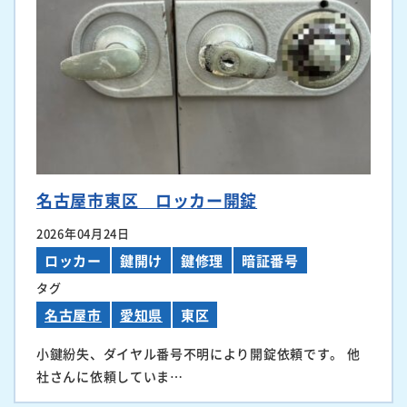
名古屋市東区 ロッカー開錠
2026年04月24日
ロッカー
鍵開け
鍵修理
暗証番号
タグ
名古屋市
愛知県
東区
小鍵紛失、ダイヤル番号不明により開錠依頼です。 他
社さんに依頼していま…