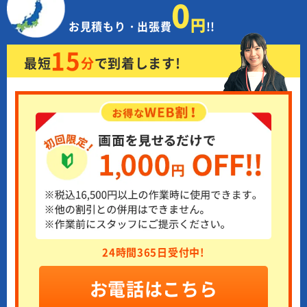
0
円
お見積もり・出張費
!!
15
最短
分
で
到着します!
24時間365日受付中!
お電話はこちら