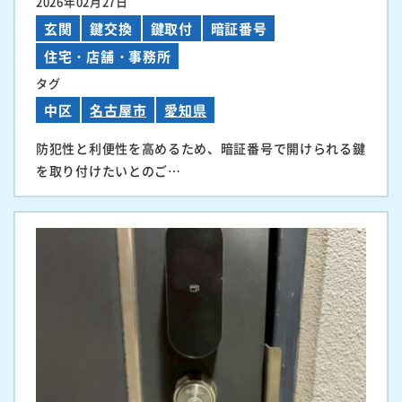
2026年02月27日
玄関
鍵交換
鍵取付
暗証番号
住宅・店舗・事務所
タグ
中区
名古屋市
愛知県
防犯性と利便性を高めるため、暗証番号で開けられる鍵
を取り付けたいとのご…