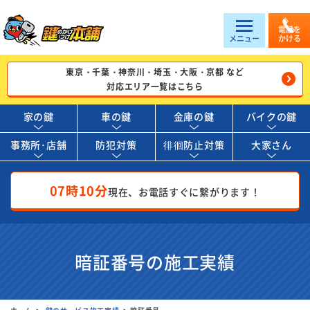
電話を
メニュー
かける
東京・千葉・神奈川・埼玉・大阪・京都 など
対応エリア一覧はこちら
家の鍵
車の鍵
金庫の鍵
バイクの鍵
事務所･店舗
防犯対策
徘徊防止対策
大家さん
07時10分
現在、お電話すぐに繋がります！
暗証番号の施工実績