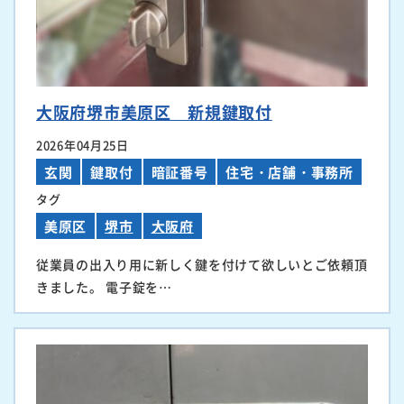
大阪府堺市美原区 新規鍵取付
2026年04月25日
玄関
鍵取付
暗証番号
住宅・店舗・事務所
タグ
美原区
堺市
大阪府
従業員の出入り用に新しく鍵を付けて欲しいとご依頼頂
きました。 電子錠を…