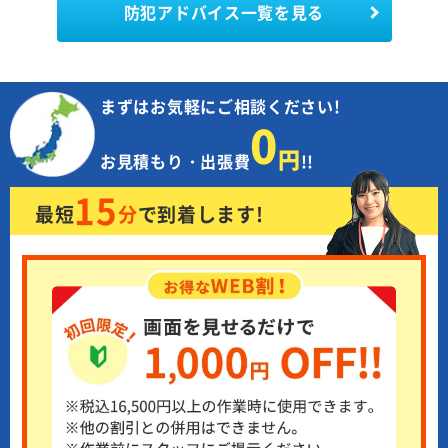
防犯アドバイス一覧を見る
まずはお気軽にご相談ください!
0
円
お見積もり・出張費
!!
15
最短
分
で
到着します!