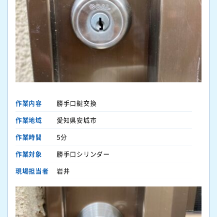
作業内容
勝手口鍵交換
作業地域
愛知県安城市
作業時間
5分
作業対象
勝手口シリンダー
現場担当者
岩井