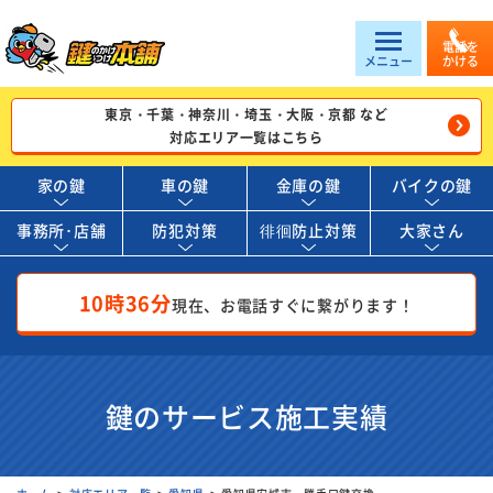
電話を
メニュー
かける
東京・千葉・神奈川・埼玉・大阪・京都 など
対応エリア一覧はこちら
家の鍵
車の鍵
金庫の鍵
バイクの鍵
事務所･店舗
防犯対策
徘徊防止対策
大家さん
10時36分
現在、お電話すぐに繋がります！
鍵のサービス施工実績