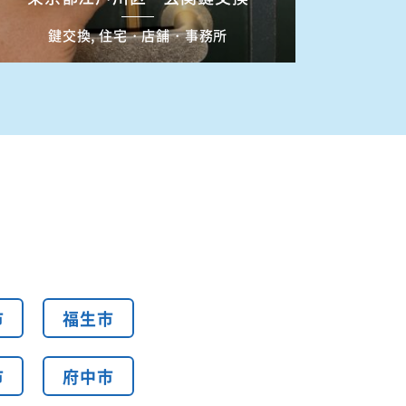
鍵交換, 住宅・店舗・事務所
市
福生市
市
府中市