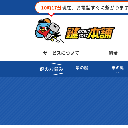
10時17分
現在、お電話すぐに繋がりま
サービスについて
料金
家の鍵
車の鍵
鍵のお悩み