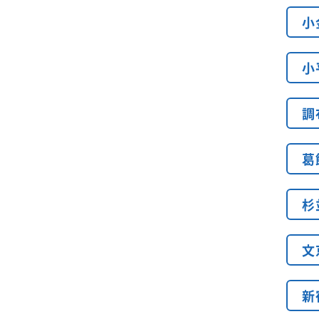
小
小
調
葛
杉
文
新