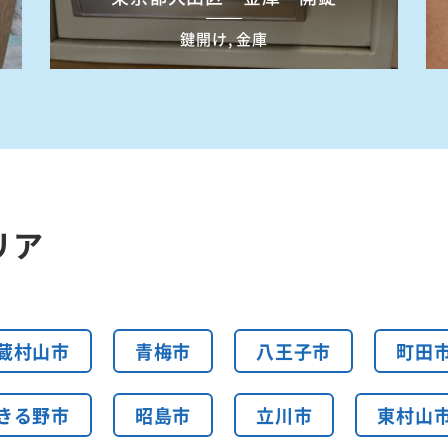
鍵開け, 金庫
リア
蔵村山市
青梅市
八王子市
町田
きる野市
昭島市
立川市
東村山