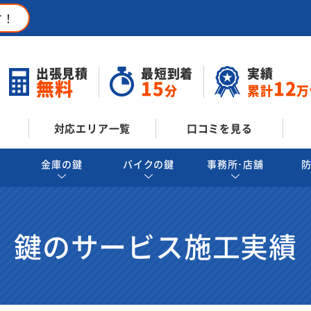
す！
出張見積
最短到着
実績
無料
15
12
分
累計
万
対応エリア一覧
口コミを見る
金庫の鍵
バイクの鍵
事務所･店舗
鍵のサービス施工実績