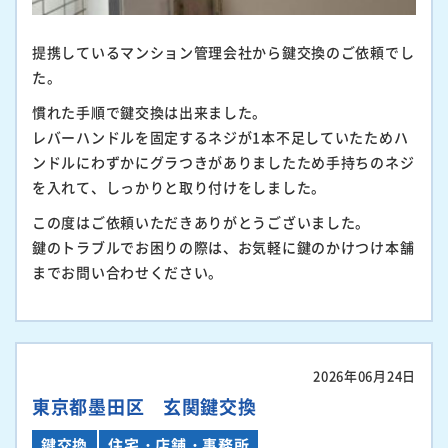
提携しているマンション管理会社から鍵交換のご依頼でし
た。
慣れた手順で鍵交換は出来ました。
レバーハンドルを固定するネジが1本不足していたためハ
ンドルにわずかにグラつきがありましたため手持ちのネジ
を入れて、しっかりと取り付けをしました。
この度はご依頼いただきありがとうございました。
鍵のトラブルでお困りの際は、お気軽に鍵のかけつけ本舗
までお問い合わせください。
2026年06月24日
東京都墨田区 玄関鍵交換
鍵交換
住宅・店舗・事務所