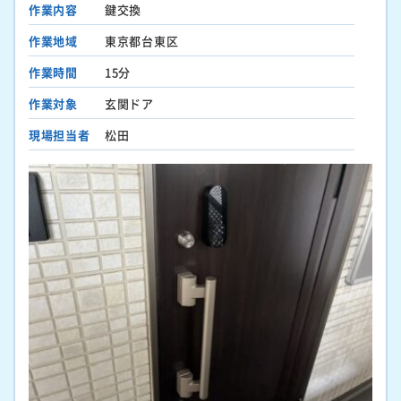
作業内容
鍵交換
作業地域
東京都台東区
作業時間
15分
作業対象
玄関ドア
現場担当者
松田