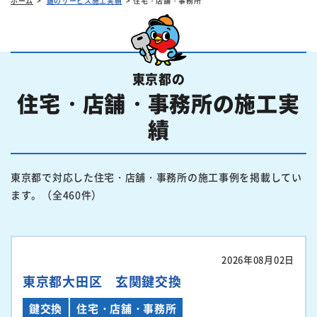
ホーム
鍵のサービス施工実績
住宅・店舗・事務所
東京都の
住宅・店舗・事務所の施工実
績
東京都で対応した住宅・店舗・事務所の施工事例を掲載してい
ます。（全460件）
2026年08月02日
東京都大田区 玄関鍵交換
鍵交換
住宅・店舗・事務所