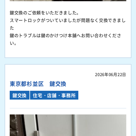
鍵交換のご依頼をいただきました。
スマートロックがついていましたが問題なく交換できまし
た
鍵のトラブルは鍵のかけつけ本舗へお問い合わせくださ
い。
2026年06月22日
東京都杉並区 鍵交換
鍵交換
住宅・店舗・事務所