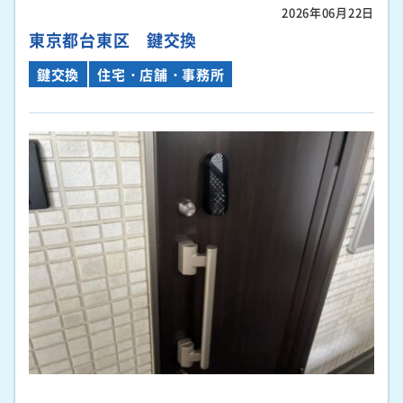
2026年06月22日
東京都台東区 鍵交換
鍵交換
住宅・店舗・事務所