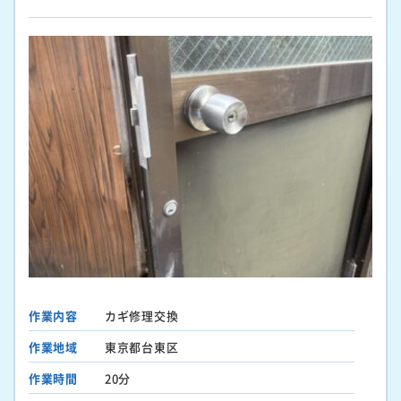
作業内容
カギ修理交換
作業地域
東京都台東区
作業時間
20分