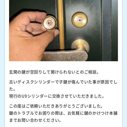
玄関の鍵が空回りして開けられないとのご相談。
古いディスクシリンダーで子鍵が傷んでいた事が原因でし
た。
現行のU9シリンダーに交換させていただきました。
この度はご依頼いただきありがとうございました。
鍵のトラブルでお困りの際は、お気軽に鍵のかけつけ本舗
までお問い合わせください。