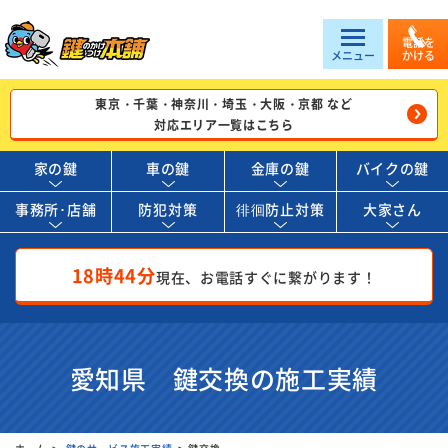
電話を
メニュー
かける
東京・千葉・神奈川・埼玉・大阪・京都 など
対応エリア一覧はこちら
家の鍵
車の鍵
金庫の鍵
バイクの鍵
事務所･店舗
防犯対策
徘徊防止対策
大家さん
18時44分
現在、お電話すぐに繋がります！
愛知県 鍵交換の施工実績