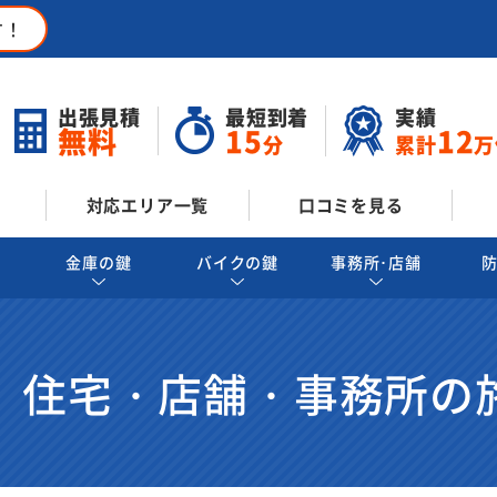
す！
出張見積
最短到着
実績
無料
15
12
分
累計
万
対応エリア一覧
口コミを見る
金庫の鍵
バイクの鍵
事務所･店舗
 住宅・店舗・事務所の