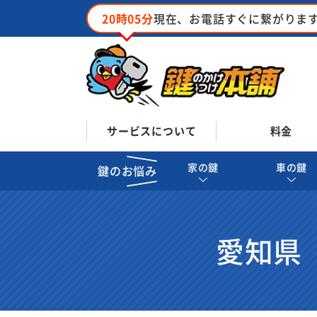
20時05分
現在、お電話すぐに繋がりま
サービスについて
料金
家の鍵
車の鍵
鍵のお悩み
愛知県