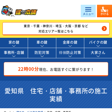
電話を
メニュー
かける
東京・千葉・神奈川・埼玉・大阪・京都 など
対応エリア一覧はこちら
家の鍵
車の鍵
金庫の鍵
バイクの鍵
事務所･店舗
防犯対策
徘徊防止対策
大家さん
22時00分
現在、お電話すぐに繋がります！
愛知県 住宅・店舗・事務所の施工
実績