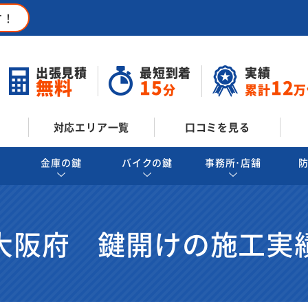
す！
出張見積
最短到着
実績
無料
15
12
分
累計
万
対応エリア一覧
口コミを見る
金庫の鍵
バイクの鍵
事務所･店舗
大阪府 鍵開けの施工実