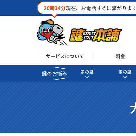
20時34分
現在、お電話すぐに繋がりま
サービスについて
料金
家の鍵
車の鍵
鍵のお悩み